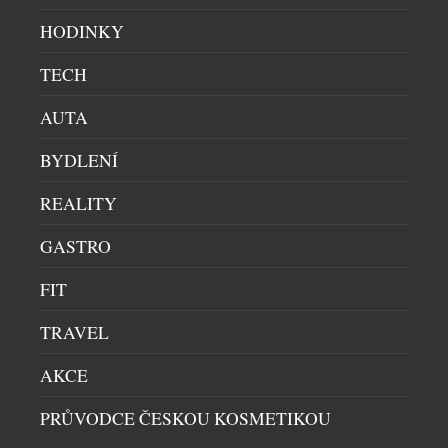
HODINKY
TECH
AUTA
BYDLENÍ
ZNAČKA LOEE INSPIROVANÁ SYMBOLEM
ŠTĚSTÍ ODHALILA KLENOTY NA POČEST
REALITY
STARDANCE
GASTRO
SBĚRATELSKÉ KLENOTY
|
16.10.2024
Taneční soutěž StarDance, která se těší obrovské
FIT
oblibě diváků, se opět stala místem, kde se potkává
umění tance s výjimečným designem šperků. V roce
TRAVEL
2024 se značka LOEE již potřetí stala hrdým
AKCE
partnerem tohoto ikonického televizního pořadu,
přičemž představila speciální limitovanou edici
PRŮVODCE ČESKOU KOSMETIKOU
šperků inspirovaných tématem letošního ročníku –