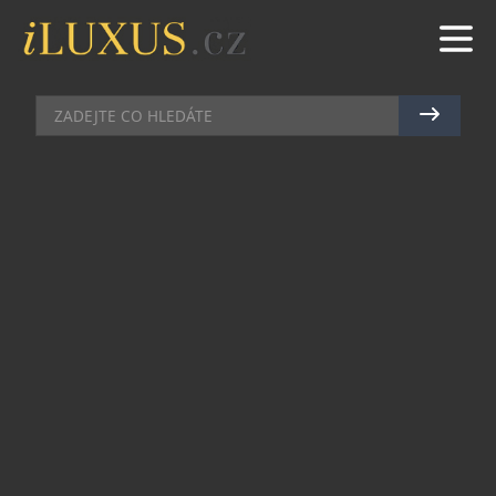
SBĚRATELSKÉ KLENOTY
|
5.12.2023
|
MAREK ZELENÝ
UNIKÁTNÍ NÁHRDELNÍK
CARTIER PRO HERCE TIMOHTÉE
CHALAMETA
Herec Timothée Chalamet se svým talentem a
všestranností řadí mezi nejlepší herce své
generace. Díky osobitému stylu se pak často
objevuje ve světových žebříčcích nejlépe
oblékaných mužů. Svého kreativního ducha
předvedl dlouholetý přítel domu Cartier i během
slavnostní londýnské premiéry filmu Wonka, kam
vynesl jedinečný náhrdelník inspirovaný