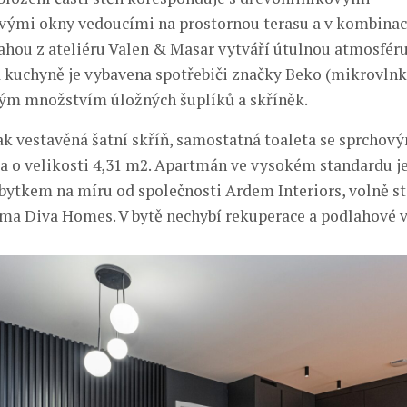
ými okny vedoucími na prostornou terasu a v kombinaci
hou z ateliéru Valen & Masar vytváří útulnou atmosféru
kuchyně je vybavena spotřebiči značky Beko (mikrovlnka
ým množstvím úložných šuplíků a skříněk.
pak vestavěná šatní skříň, samostatná toaleta se sprcho
 o velikosti 4,31 m2. Apartmán ve vysokém standardu j
ytkem na míru od společnosti Ardem Interiors, volně st
rma Diva Homes. V bytě nechybí rekuperace a podlahové 