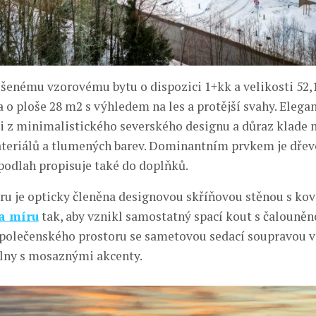
ešenému vzorovému bytu o dispozici 1+kk a velikosti 52,
 o ploše 28 m2 s výhledem na les a protější svahy. Elega
ci z minimalistického severského designu a důraz klade n
teriálů a tlumených barev. Dominantním prvkem je dřevo
podlah propisuje také do doplňků.
éru je opticky členěna designovou skříňovou stěnou s k
a míru
tak, aby vznikl samostatný spací kout s čalouněn
polečenského prostoru se sametovou sedací soupravou v
elny s mosaznými akcenty.