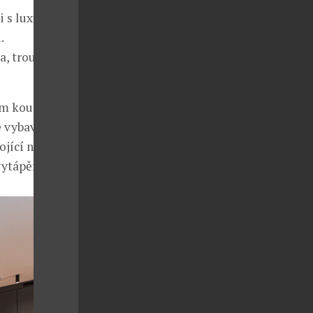
 s luxusní
.
, trouba,
vým koutem a
e vybaven
ojící nábytek
vytápění.