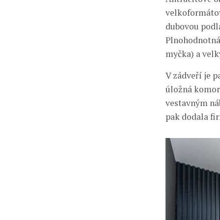
velkoformátov
dubovou podla
Plnohodnotná 
myčka) a velk
V zádveří je 
úložná komora
vestavným náb
pak dodala fi