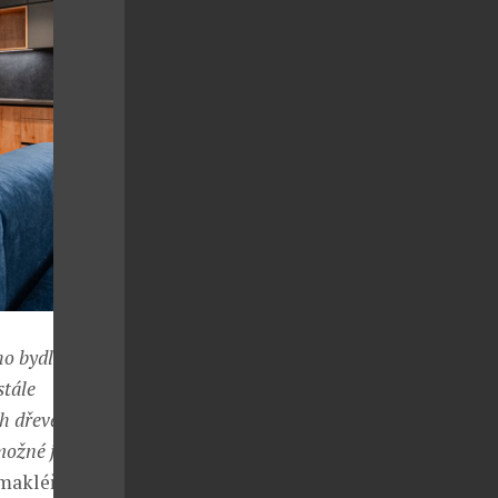
o bydlení na
stále
ích dřevěných
 možné jednotku
í makléřka