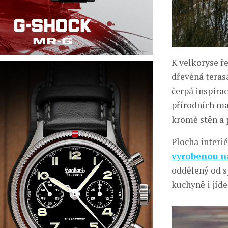
K velkoryse ř
dřevěná terasa
čerpá inspira
přírodních ma
kromě stěn a 
Plocha interi
vyrobenou n
oddělený od s
kuchyně i jíd