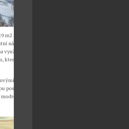
19 m2 náleží
ntní návrh
a využití
, které se
ovovými prvky
ou postelí
 modré barvě,