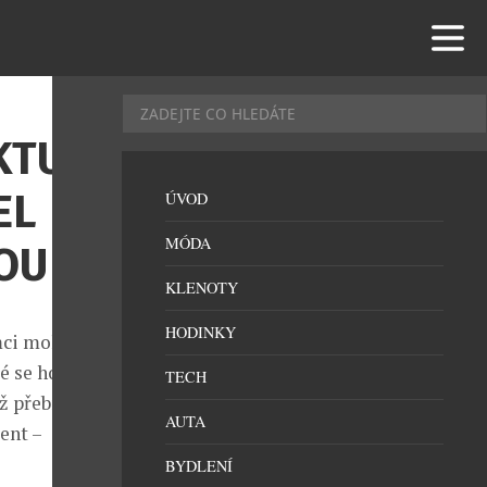
KTU
EL
ÚVOD
MÓDA
OU
KLENOTY
HODINKY
mci mohou
é se hodí pro
TECH
ž přebírají
AUTA
ent –
BYDLENÍ