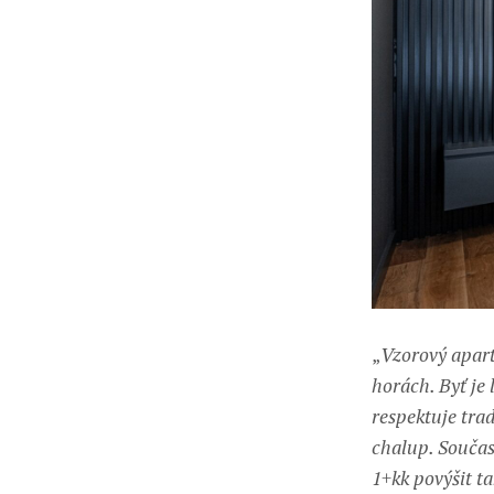
„
Vzorový apart
horách. Byť je 
respektuje trad
chalup. Součas
1+kk povýšit ta