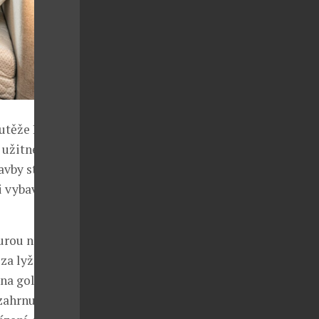
utěže Realitní
 užitné ploše
avby stala
i vybavené
urou nabízí
t za lyžováním,
na golf.
zahrnuje