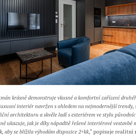
mán krásně demonstruje vkusné a komfortní zařízení druhéh
luxusní interiér navržen s ohledem na nejmodernější trendy, 
iční architekturu a skvěle ladí s exteriérem ve stylu původn
ně ukazuje, jak je díky nápaditě řešené interiérové vestavbě
k, aby se blížila výhodám dispozice 2+kk
,“ popisuje realitn