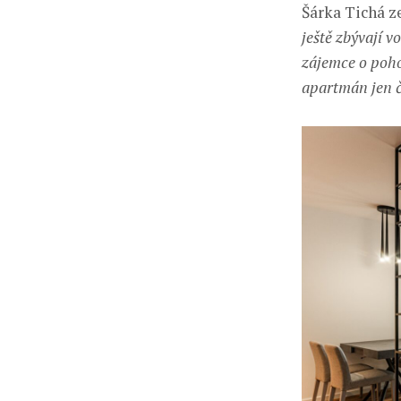
Šárka Tichá ze
ještě zbývají 
zájemce o poho
apartmán jen č