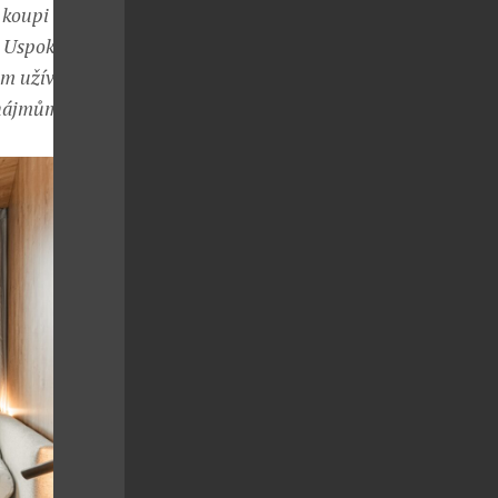
 koupi stále
 Uspokojí jak
em užívat
onájmům
.“