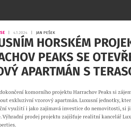
USE
|
4.1.2024
|
JAN PEŠEK
XUSNÍM HORSKÉM PROJE
ACHOV PEAKS SE OTEVŘ
OVÝ APARTMÁN S TERAS
dokončení komorního projektu Harrachov Peaks si záje
out exkluzivní vzorový apartmán. Luxusní jednotky, kter
ční využití i jako zajímavá investice do nemovitosti, si ji
. Výhradní prodej projektu zajišťuje realitní kancelář Lux
erties.