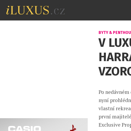
BYTY & PENTHO
V LU
HARR
VZOR
Po nedávném 
nyní prohlédn
vlastní rekrea
první majitelé
Exclusive Prop