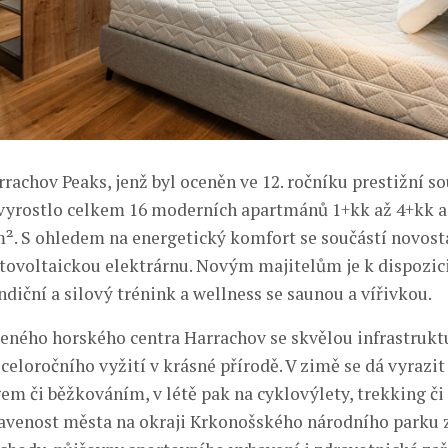
rachov Peaks, jenž byl oceněn ve 12. ročníku prestižní so
 vyrostlo celkem 16 moderních apartmánů 1+kk až 4+kk a
m². S ohledem na energetický komfort se součástí novost
otovoltaickou elektrárnu. Novým majitelům je k dispozic
ndiční a silový trénink a wellness se saunou a vířivkou.
beného horského centra Harrachov se skvělou infrastrukt
celoročního vyžití v krásné přírodě. V zimě se dá vyrazi
m či běžkováním, v létě pak na cyklovýlety, trekking či 
venost města na okraji Krkonošského národního parku 