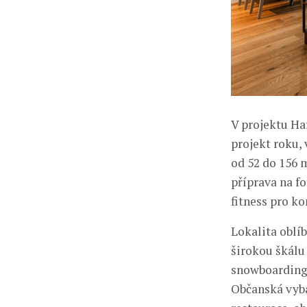
V projektu Har
projekt roku,
od 52 do 156 
příprava na f
fitness pro ko
Lokalita oblí
širokou škálu 
snowboardinge
Občanská vyba