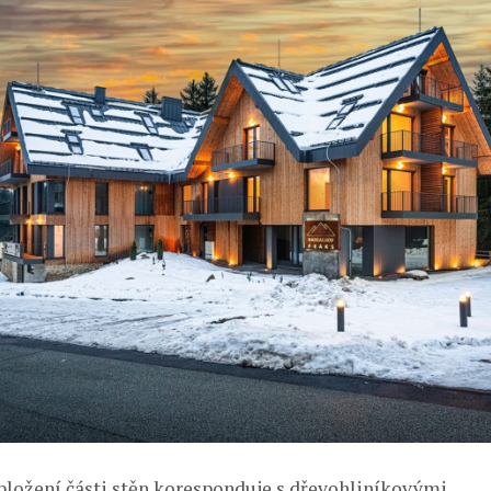
bložení části stěn koresponduje s dřevohliníkovými