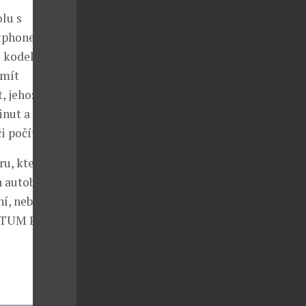
lu s
rtphonem,
 s kodekem
 mít
, jehož
inut a který
i počítače.
u, který
h autobusech.
ní, nebo
ENTUM Plus