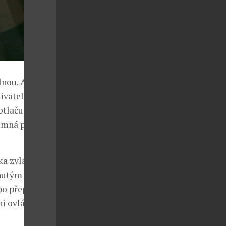
nou. Ať už se
ivatelé
tlačující
jemná pro obě
tka zvládnou
pnutým ANC.
bo přepnout
i ovládání