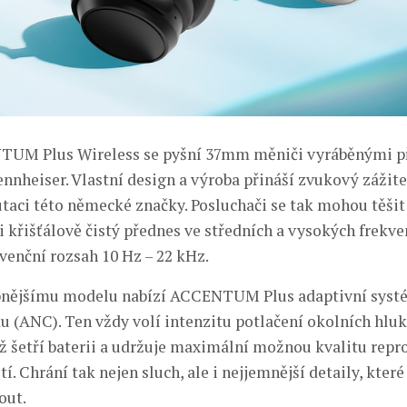
UM Plus Wireless se pyšní 37mm měniči vyráběnými 
nnheiser. Vlastní design a výroba přináší zvukový zážite
taci této německé značky. Posluchači se tak mohou těšit
i křišťálově čistý přednes ve středních a vysokých frekve
venční rozsah 10 Hz – 22 kHz.
pnějšímu modelu nabízí ACCENTUM Plus adaptivní systé
u (ANC). Ten vždy volí intenzitu potlačení okolních hlu
ž šetří baterii a udržuje maximální možnou kvalitu repr
í. Chrání tak nejen sluch, ale i nejjemnější detaily, které
out.