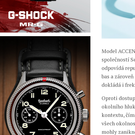
Model ACCENT
společností Se
odpovídá repu
bas a zároveň 
dokládá i frek
Oproti dostu
okolního hluk
kontextu, čím
všech okolnost
mohly zanikn