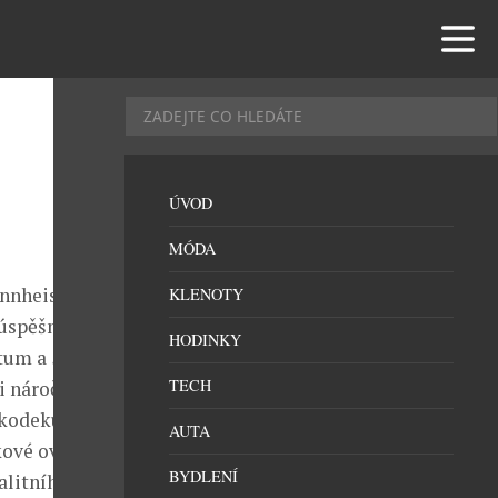
ÚVOD
MÓDA
ennheiser
KLENOTY
 úspěšná
HODINKY
tum a 50h
TECH
i náročnější
 kodeku
AUTA
kové ovládání
BYDLENÍ
alitního