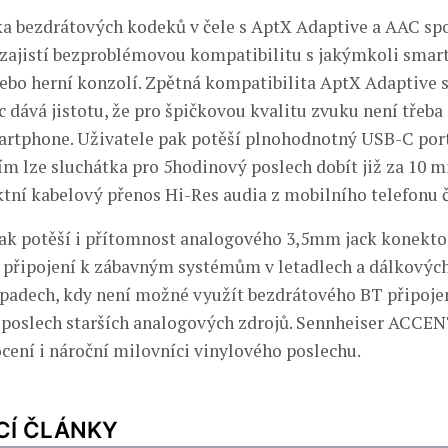
a bezdrátových kodeků v čele s AptX Adaptive a AAC spo
 zajistí bezproblémovou kompatibilitu s jakýmkoli sma
ebo herní konzolí. Zpětná kompatibilita AptX Adaptive
 dává jistotu, že pro špičkovou kvalitu zvuku není třeba
artphone. Uživatele pak potěší plnohodnotný USB-C port
ím lze sluchátka pro 5hodinový poslech dobít již za 10 m
ektní kabelový přenos Hi-Res audia z mobilního telefonu č
ak potěší i přítomnost analogového 3,5mm jack konektor
é připojení k zábavným systémům v letadlech a dálkovýc
řípadech, kdy není možné využít bezdrátového BT připoje
 poslech starších analogových zdrojů. Sennheiser ACC
ocení i nároční milovníci vinylového poslechu.
CÍ ČLÁNKY