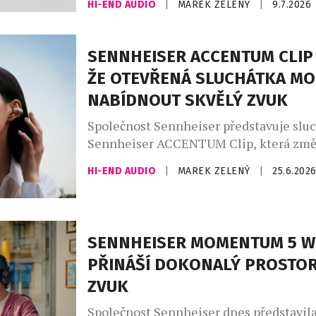
HI-END AUDIO
|
MAREK ZELENÝ
|
9.7.2026
do hravé produktové řady (a) značky Not
generaci, která vnímá technologie jako
vlastní osobnosti. Novinka, inspirovaná
SENNHEISER ACCENTUM CLIP 
hudby a sebevyjádřením, přichází s odv
ŽE OTEVŘENÁ SLUCHÁTKA M
paletou barev – vedle černé, bílé a osvě
NABÍDNOUT SKVĚLÝ ZVUK
Společnost Sennheiser představuje slu
Sennheiser ACCENTUM Clip, která změ
od populární kategorie plně bezdrátový
HI-END AUDIO
|
MAREK ZELENÝ
|
25.6.202
otevřených sluchátek. Ačkoli novinka c
na bezproblémový každodenní poslech,
uživatele neodřízne od okolí, nedělá ús
zvukové kvalitě. I proto výrobce nabízí
SENNHEISER MOMENTUM 5 W
připojení pomocí Bluetooth standardu 6
PŘINÁŠÍ DOKONALÝ PROSTO
kodeku LDAC. Fanoušci se tak mohou těš
ZVUK
Společnost Sennheiser dnes představil