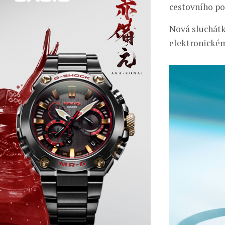
cestovního po
Nová sluchát
elektronické