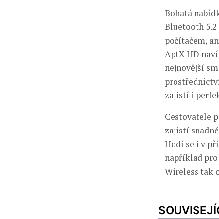
Bohatá nabídk
Bluetooth 5.2
počítačem, an
AptX HD navíc
nejnovější sm
prostřednictv
zajistí i perf
Cestovatele p
zajistí snadn
Hodí se i v p
například pro
Wireless tak 
SOUVISEJÍ