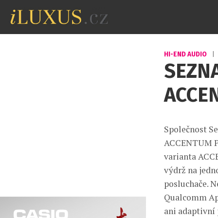
HI-END AUDIO
|
SEZNA
ACCE
Společnost Se
ACCENTUM Plus
varianta ACC
výdrž na jedno
posluchače. N
Qualcomm AptX
ani adaptivní 