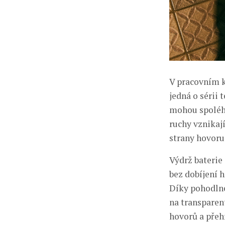
V pracovním k
jedná o sérii
mohou spoléha
ruchy vznikaj
strany hovoru 
Výdrž baterie
bez dobíjení 
Díky pohodln
na transpare
hovorů a přeh