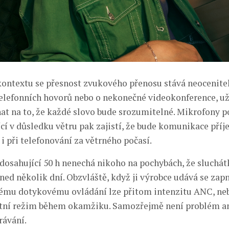
ontextu se přesnost zvukového přenosu stává neocenitel
 telefonních hovorů nebo o nekonečné videokonference, už
t na to, že každé slovo bude srozumitelné. Mikrofony po
ící v důsledku větru pak zajistí, že bude komunikace pří
i při telefonování za větrného počasí.
 dosahující 50 h nenechá nikoho na pochybách, že sluchá
hned několik dní. Obzvláště, když ji výrobce udává se za
ému dotykovému ovládání lze přitom intenzitu ANC, ne
ntní režim během okamžiku. Samozřejmě není problém an
rávání.