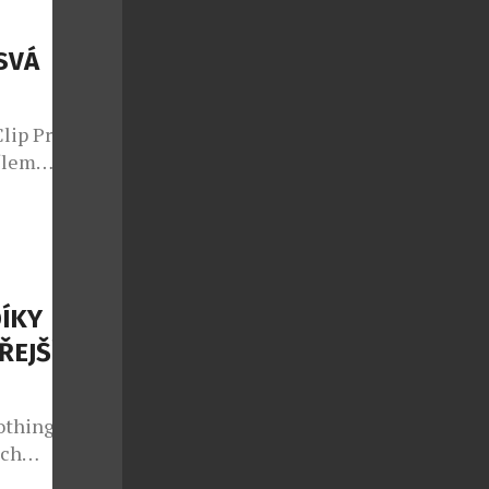
SVÁ
lip Pro – svá
ílem
obí stejně
navržena pro
ým životem,
ktivní životní
gn s
ÍKY
ŘEJŠÍM
othing dnes
ých
ar (3a) patří