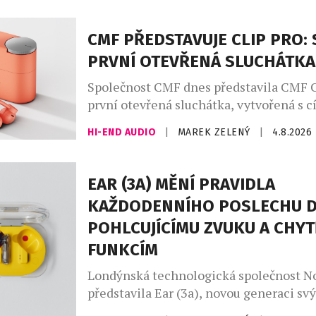
CMF PŘEDSTAVUJE CLIP PRO: 
PRVNÍ OTEVŘENÁ SLUCHÁTKA
Společnost CMF dnes představila CMF C
první otevřená sluchátka, vytvořená s c
nabídnout zážitek z poslechu, který půs
HI-END AUDIO
|
MAREK ZELENÝ
|
4.8.2026
přirozeně, jako zní. CMF Clip Pro jsou 
lidi v pohybu, kteří žijí rušným městsk
absolvují dlouhé pracovní dny a vedou a
EAR (3A) MĚNÍ PRAVIDLA
styl. Spojují ergonomický otevřený desi
KAŽDODENNÍHO POSLECHU D
pohlcujícím zvukem, […]
POHLCUJÍCÍMU ZVUKU A CHYT
FUNKCÍM
Londýnská technologická společnost N
představila Ear (3a), novou generaci sv
nejprodávanějších sluchátek z řady (a). E