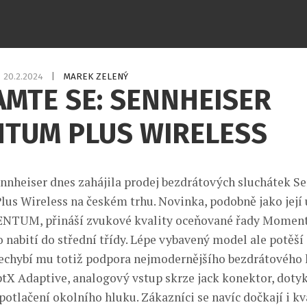
20.2.2024
|
MAREK ZELENÝ
MTE SE: SENNHEISER
NTUM PLUS WIRELESS
nnheiser dnes zahájila prodej bezdrátových sluchátek S
 Wireless na českém trhu. Novinka, podobně jako její
ENTUM, přináší zvukové kvality oceňované řady Momen
 nabití do střední třídy. Lépe vybavený model ale potěší 
echybí mu totiž podpora nejmodernějšího bezdrátového
 Adaptive, analogový vstup skrze jack konektor, doty
potlačení okolního hluku. Zákazníci se navíc dočkají i kv