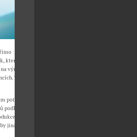
přímo
k, který
 na výrazný
ncích. To
m potlačení
ků podle
odukce za
 by jinak