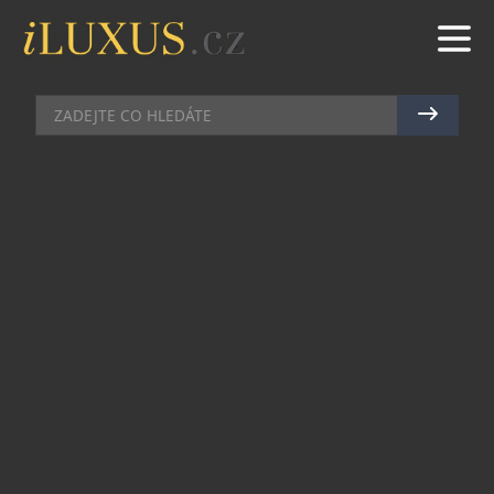
MOŘE
|
27.2.2024
|
JAN PEŠEK
GRAND OPENING: BUTIKOVÝ
VILLAS-ONLY RESORT BIJAL
Na turecké riviéře, nedaleko historického města
Side, se letos v březnu po loňském soft openingu
oficiálně otevírá villas-only resort BIJAL.