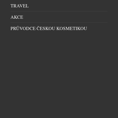
TRAVEL
AKCE
PRŮVODCE ČESKOU KOSMETIKOU
PHINDA ZUKA LODGE V JIHOAFRICKÉ
REPUBLICE OTVÍRÁ PO CITLIVÉM REDESIGNU
EXOTIKA
|
21.1.2026
andBeyond Phinda Zuka Lodge se znovu otevřel po
promyšlené rekonstrukci. Soukromý safari retreat
nové generace nyní nabízí ideální zázemí pro malé
skupiny a multigenerační rodinné dovolené. V rámci
trvalého závazku společnosti andBeyond investovat
do svého portfolia se tento oblíbený lodge v
soukromé rezervaci Phinda vrací jako cestovatelská
DALŠÍ ČLÁNKY Z RUBRIKY ›
základna pro všechny generace. Phinda Zuka již
dlouho […]