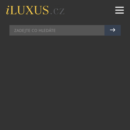
EXOTIKA
|
23.3.2024
|
JAN PEŠEK
V SRCI SAUDSKÉ ARÁBIE ROSTE
LYŽAŘSKÁ VESNIČKA
Saúdská Arábie se vydává směrem k ambiciózní a
revoluční budoucnosti, kde dosahuje zdánlivě
nemožného. Od vytvoření 170 kilometrů
dlouhého horizontálního mrakodrapu po
zprovoznění první „vertikální lyžařské vesnice“
na světě, se zdá, že pro ně není nic
neuskutečnitelného.