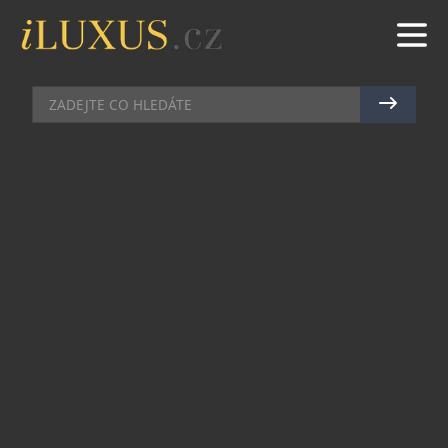
TECH
|
16.4.2024
|
MAREK ZELENÝ
ARLO VSTUPUJE NA TRH S
NOVOU ŘADOU CHYTRÝCH
BEZPEČNOSTNÍCH KAMER
Společnost Arlo, přední evropský výrobce
domácích bezpečnostních kamer, oznámila
uvedení své nejnovější řady Essential na tuzemský
trh. Nová řada nabízí bezpečnostní funkce 4 v 1 a
vychází vstříc spotřebitelům, kteří se poohlížejí
po cenově dostupném řešení pro bezpečnější
domov. Essential 2 poskytuje celou řadu nových
funkcí a vysoké 2K rozlišení. Zařízení Essential