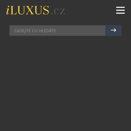
HOTELY
|
29.4.2024
|
JAN PEŠEK
DO ČESKA VSTUPUJE NOVÝ
HOTELOVÝ ŘETĚZEC THE CLOUD
ONE
V centru Prahy otevírá hotel s 382 pokoji The
Cloud One Prague. V pěší vzdálenosti od
Masaryčky i Hlavního nádraží je nejnovějším
příspěvkem k urbanistickému rozvoji Hybernské
ulice. Hosty láká na skvělý design, snídaně v bio
kvalitě, a především bar s velkolepou
panoramatickou terasou.