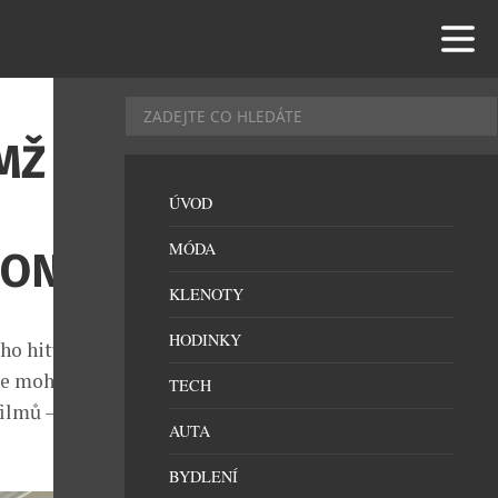
MŽ SE
ÚVOD
MÓDA
SONÁL
KLENOTY
HODINKY
ho hitu Pretty
te mohli
TECH
filmů –
AUTA
BYDLENÍ