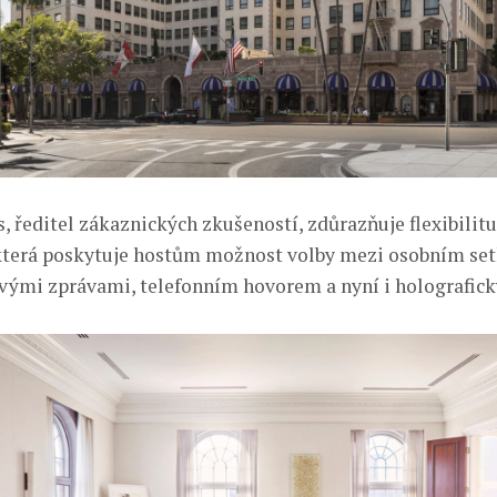
, ředitel zákaznických zkušeností, zdůrazňuje flexibilitu
která poskytuje hostům možnost volby mezi osobním se
vými zprávami, telefonním hovorem a nyní i holografic