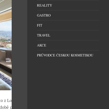
REALITY
GASTRO
FIT
TRAVEL
AKCE
PRŮVODCE ČESKOU KOSMETIKOU
to z Los
odobě přímo ve