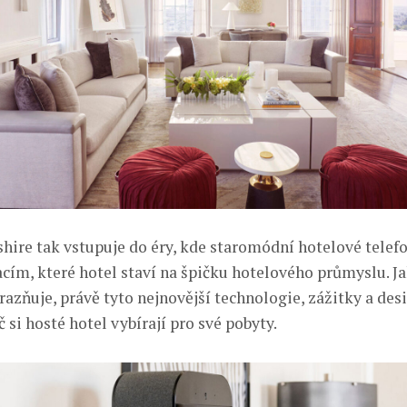
shire tak vstupuje do éry, kde staromódní hotelové telefo
acím, které hotel staví na špičku hotelového průmyslu. J
azňuje, právě tyto nejnovější technologie, zážitky a des
si hosté hotel vybírají pro své pobyty.