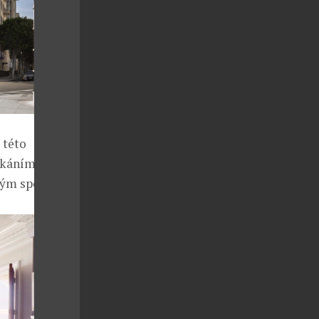
 této
tkáním,
kým spojením.