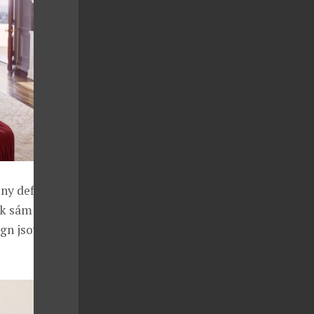
ny definitivně
ak sám pan
ign jsou