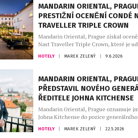
MANDARIN ORIENTAL, PRAGUE
PRESTIŽNÍ OCENĚNÍ CONDÉ 
TRAVELLER TRIPLE CROWN
Mandarin Oriental, Prague získal ocen
Nast Traveller Triple Crown, které je u
hotelům, jež uspěly ve všech třech nejp
HOTELY
|
MAREK ZELENÝ
|
9.6.2026
oceněních magazínu Condé Nast Travell
mapuje nejlepší nové hotely na světě, G
představuje oblíbené hotely a výjimečn
MANDARIN ORIENTAL, PRAGU
cestovatelské zážitky editorů magazínu 
PŘEDSTAVIL NOVÉHO GENER
Readers’ Choice Awards rozhoduje glob
ŘEDITELE JOHNA KITCHENSE
komunita čtenářů Condé […]
Mandarin Oriental, Prague oznamuje j
Johna Kitchense do pozice generálního 
jednoho z nejprestižnějších pražských 
HOTELY
|
MAREK ZELENÝ
|
22.5.2026
přichází s více než dvacetiletou mezin