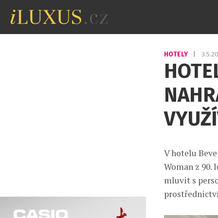
HOTELY
|
3.5.2
HOTEL
NAHR
VYUŽ
V hotelu Beve
Woman z 90. le
mluvit s pers
prostřednict