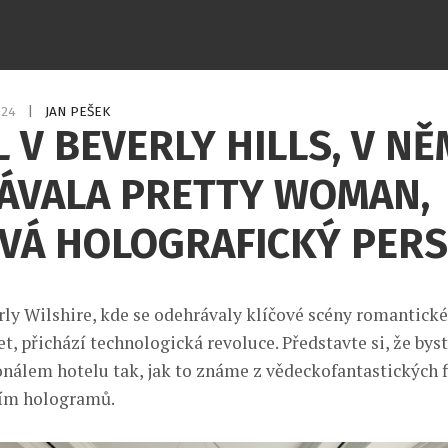
024
|
JAN PEŠEK
 V BEVERLY HILLS, V NĚ
ÁVALA PRETTY WOMAN,
ÍVÁ HOLOGRAFICKÝ PER
rly Wilshire, kde se odehrávaly klíčové scény romantické
t, přichází technologická revoluce. Představte si, že bys
onálem hotelu tak, jak to známe z vědeckofantastických 
vím hologramů.