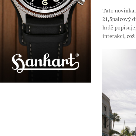
Tato novinka,
21,5palcový di
hrdě popisuje
interakcí, což