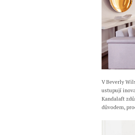
V Beverly Wil
ustupují inov
Kandalaft zdůr
důvodem, proč 