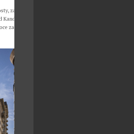
sty, zahrnuje
ed Kandalaft
moce za každou