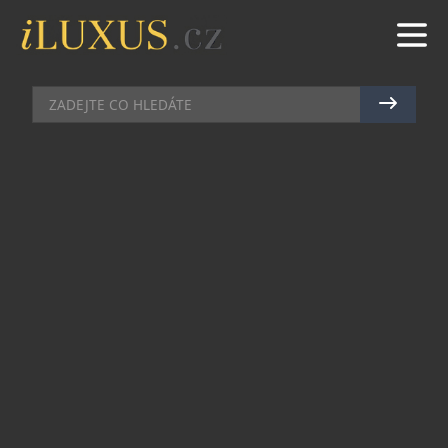
AUTA
|
3.5.2024
|
MAREK ZELENÝ
TOYOTA AUTOBOND OTEVÍRÁ V
OSTRAVĚ NOVÝ SHOWROOM
Síť dealerství Toyota v Česku se letos dále
rozšiřuje. V polovině května se otevírá v Ostravě-
Svinov zcela nový reprezentativní showroom.
Společnost Autobond jej v Opavské ulici
vybudovala přestavbou centra jiné značky.
Na přibližně 500 m² naleznou zákazníci
kompletní modelovou nabídku značky Toyota s
rozsáhlým servisním zázemím, včetně lakovny a
klempírny. Architektonicky velmi zdařilé