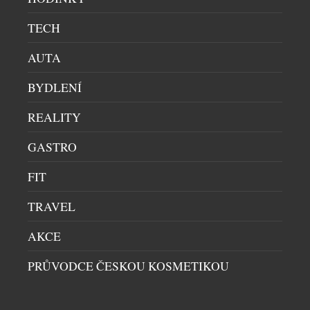
Mercedes-Benz VLE. Mercedes-Benz […]
TECH
AUTA
BYDLENÍ
REALITY
GASTRO
FIT
UNIKÁTNÍ VŮZ PRO DIGITÁLNÍ NADVLÁDU
TRAVEL
HRÁČŮ PO CELÉM SVĚTĚ VE HŘE CALL OF
DUTY
AKCE
AUTA
|
16.7.2026
PRŮVODCE ČESKOU KOSMETIKOU
Společnost Aston Martin dnes představuje model
Dreadnought, čistě digitální vozidlo vojenské
specifikace navržené exkluzivně pro novou hru Call