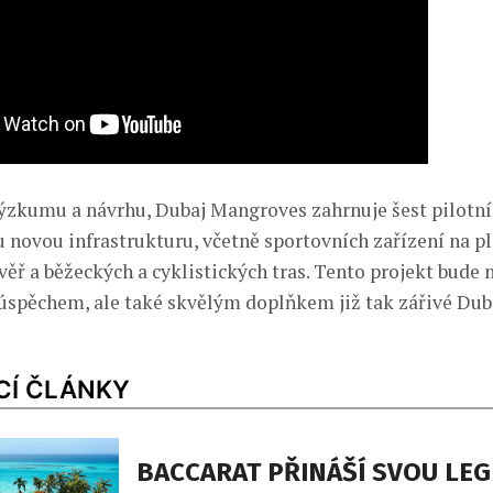
výzkumu a návrhu, Dubaj Mangroves zahrnuje šest pilotníc
 novou infrastrukturu, včetně sportovních zařízení na pl
ěř a běžeckých a cyklistických tras. Tento projekt bude 
spěchem, ale také skvělým doplňkem již tak zářivé Dub
CÍ ČLÁNKY
BACCARAT PŘINÁŠÍ SVOU LE