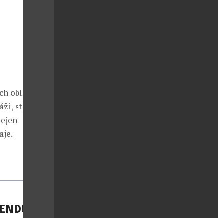
h oblastí,
áži, stanovišť
nejen
aje.
GENDU NA