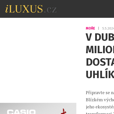
MOŘE
|
5.5.20
V DUB
MILI
DOSTA
UHLÍ
Připravte se 
Blízkém výcho
jeho ekosysté
transformaci 