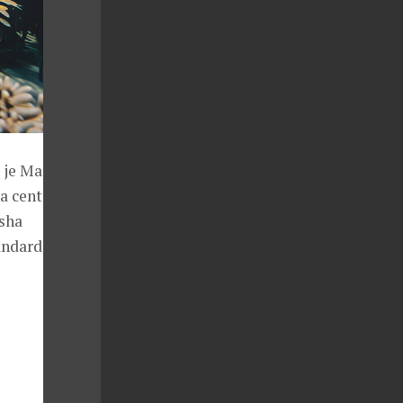
o je Mangrove
 a centrum pro
sha
ndard, jak