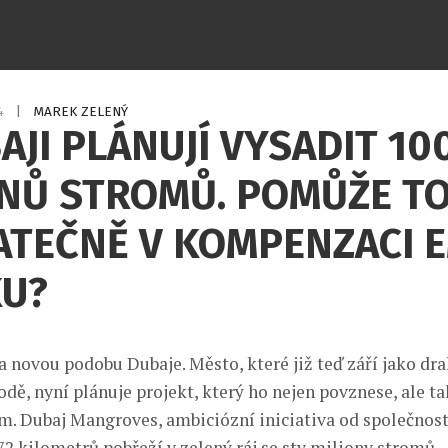
24
|
MAREK ZELENÝ
AJI PLÁNUJÍ VYSADIT 10
ONŮ STROMŮ. POMŮŽE T
TEČNĚ V KOMPENZACI E
KU?
na novou podobu Dubaje. Město, které již teď září jako d
dě, nyní plánuje projekt, který ho nejen povznese, ale t
m. Dubaj Mangroves, ambiciózní iniciativa od společnost
72 kilometrů pobřeží v zelený ráj se sty miliony stromů.