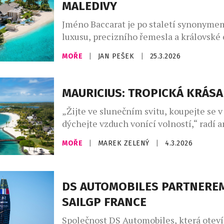
MALEDIVY
Jméno Baccarat je po staletí synonyme
luxusu, precizního řemesla a královské
Francouzská značka, proslulá předevší
MOŘE
|
JAN PEŠEK
|
25.3.2026
ikonickým křišťálem, zdobila paláce ev
aristokracie i stoly nejvýznamnějších 
osobností. Postupně však její svět přesá
MAURICIUS: TROPICKÁ KRÁSA
designu a vstoupil i do oblasti hospitali
„Žijte ve slunečním svitu, koupejte se v
přenáší svou estetiku a smysl pro detai
dýchejte vzduch vonící volností,“ radí 
výjimečných hotelových projektů. […]
filozof Ralph Waldo Emerson těm, kteří 
MOŘE
|
MAREK ZELENÝ
|
4.3.2026
životem klesají na duchu. Indický oceán
ostrovy jsou pro takový záměr prostřed
stvořeným. Nedotčená příroda s čistý
DS AUTOMOBILES PARTNERE
osvěžujícím smysly. Bujná zeleň, v níž ž
druhy, které jinde na […]
SAILGP FRANCE
Společnost DS Automobiles, která otev