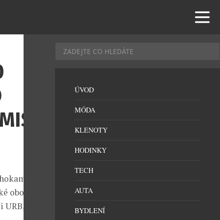
0
O
ÚVOD
MÓDA
MISÍ
KLENOTY
HODINKY
TECH
rahokam na
AUTA
aké obohatí
i URB, slibuje
BYDLENÍ