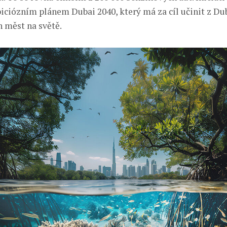
iciózním plánem Dubai 2040, který má za cíl učinit z Dub
h měst na světě.