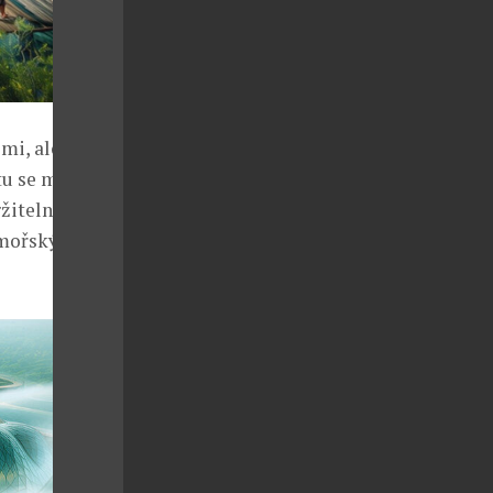
mi, ale nyní
tu se město
žitelností.
ořský život,