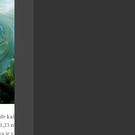
ude každý
 1,23 milionu
a je v