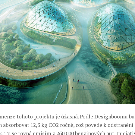
menze tohoto projektu je úžasná. Podle Designboomu b
 absorbovat 12,3 kg CO2 ročně, což povede k odstranění
. To se rovná emisím z 260 000 benzinových aut. Iniciativ