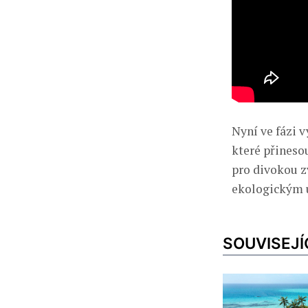
Nyní ve fázi 
které přinesou
pro divokou zv
ekologickým ú
SOUVISEJÍ