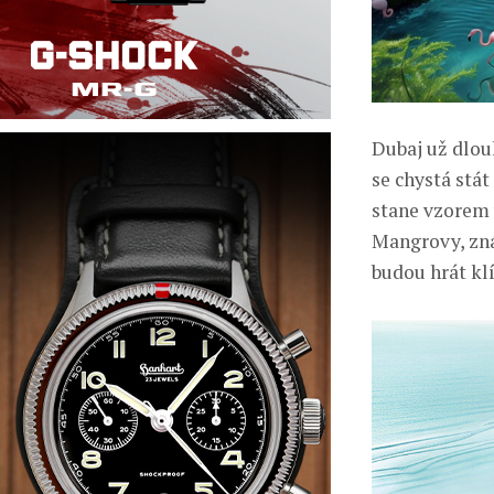
Dubaj už dlou
se chystá stá
stane vzorem 
Mangrovy, zn
budou hrát kl