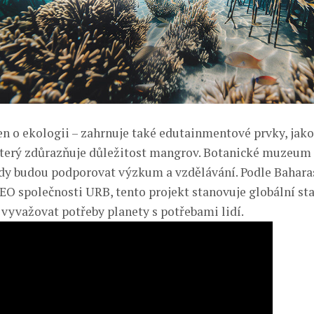
jen o ekologii – zahrnuje také edutainmentové prvky, jak
který zdůrazňuje důležitost mangrov. Botanické muzeum
dy budou podporovat výzkum a vzdělávání. Podle Bahara
EO společnosti URB, tento projekt stanovuje globální sta
yvažovat potřeby planety s potřebami lidí.