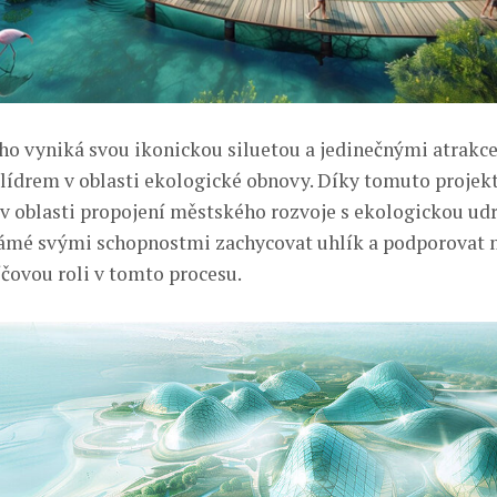
ho vyniká svou ikonickou siluetou a jedinečnými atrakce
t lídrem v oblasti ekologické obnovy. Díky tomuto projek
v oblasti propojení městského rozvoje s ekologickou udr
ámé svými schopnostmi zachycovat uhlík a podporovat m
íčovou roli v tomto procesu.