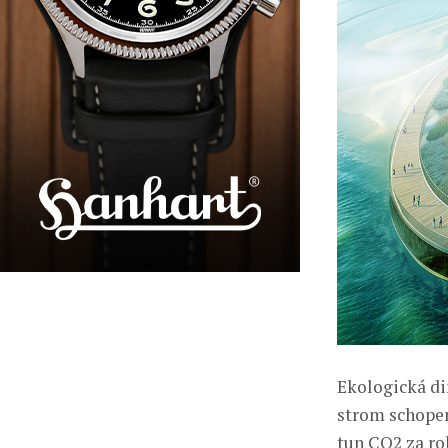
Ekologická di
strom schopen
tun CO2 za rok