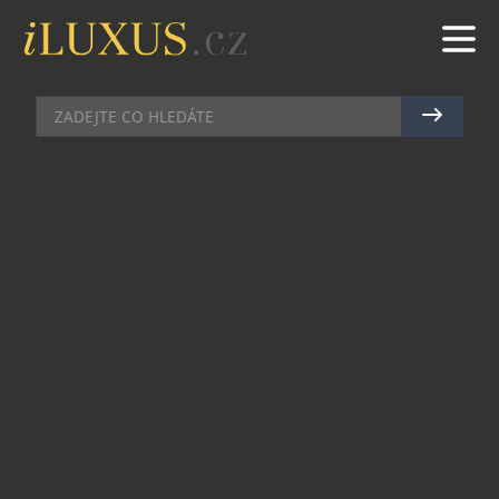
KOMERČNÍ SDĚLENÍ
|
7.5.2024
|
MARTIN MACOUREK
EFEKTA – OBKLADOVÝ SYSTÉM
PROMYŠLENÝ DO VŠECH
DETAILŮ
Minimalistický a moderní design, funkční a
uživatelsky logické uspořádání prostoru a přirozeně
vypadající materiály v kombinaci se špičkovou
technologií. Nejde jen o nové designové trendy.
Bezesporu není možné opomenout kvalitní materiály,
poctivé zpracování a promyšlenou variabilitu.