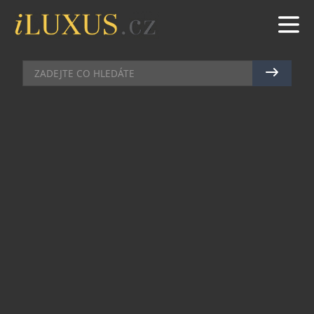
VILY & REZIDENCE
|
8.5.2024
|
JAN PEŠEK
KYTARISTA LEGENDÁRNÍCH
SLAYER NABÍZÍ NA PRODEJ SVÉ
KRÁLOVSTVÍ V LAS VEGAS
Kerry King, ikonický kytarista legendární thrash
metalové kapely Slayer, která si během let
vybudovala pověst díky své syrové a temné hudbě,
uvedl nedávno na trh svůj luxusní dům v Las
Vegas. Cena? Přesně 4,3 milionu dolarů. Ale
nečekejte zde žádné gotické prvky či mystiku v
zámeckém stylu nebo třeba tradiční metalové
kování – Kingovo sídlo je překvapivě