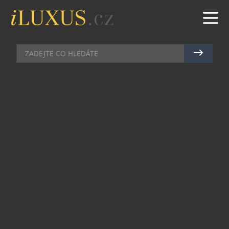
HODINKY
|
16.5.2024
|
JAN PEŠEK
JEDNORUČKY MEISTERSINGER V
MODRÉM ODSTÍNU TYPICKÝM
PRO TIFFANY & CO.
Barva Tiffany, známá svým jedinečným světle
tyrkysovým odstínem, je neodmyslitelně spojena
s luxusním klenotnictvím Tiffany & Co. Tento
odstín, který se také někdy označuje jako „Tiffany
modrá“, byl vybrán zakladatelem společnosti pro
obaly při dárkovém balení už v 19. století.