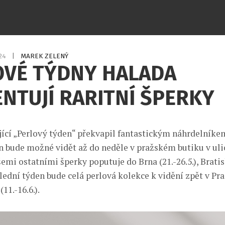
024
|
MAREK ZELENÝ
OVÉ TÝDNY HALADA
NTUJÍ RARITNÍ ŠPERKY
jící „Perlový týden“ překvapil fantastickým náhrdelník
 bude možné vidět až do neděle v pražském butiku v ulic
emi ostatními šperky poputuje do Brna (21.-26.5.), Brati
poslední týden bude celá perlová kolekce k vidění zpět v Pra
(11.-16.6.).