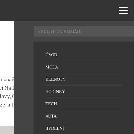
ÚVOD
MÓDA
em značky
KLENOTY
i Na Příkopě,
HODINKY
slavy, Ostravy
TECH
ze, a to v
AUTA
BYDLENÍ