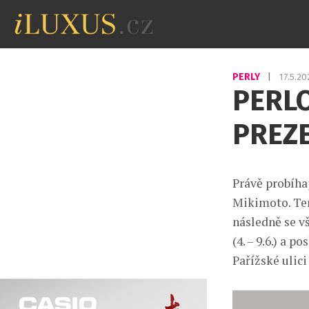
PERLY
|
17.5.2
PERL
PREZE
Právě probíha
Mikimoto. Ten
následně se vš
(4. – 9.6.) a 
Pařížské ulici 