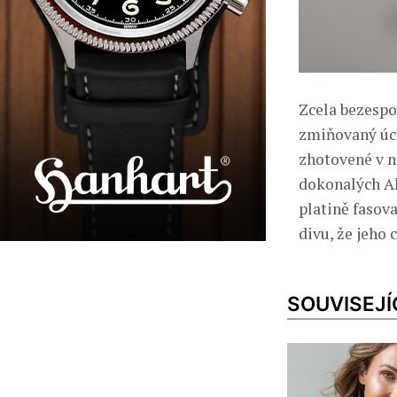
Zcela bezespo
zmiňovaný úch
zhotovené v n
dokonalých Ako
platině fasov
divu, že jeho
SOUVISEJÍ