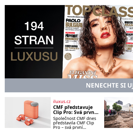
NENECHTE SI U
iluxus.cz
CMF představuje
Clip Pro: Svá první
otevřená
Společnost CMF dnes
sluchátka
představila CMF Clip
Pro – svá první
otevřená sluchátka,