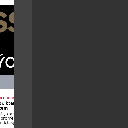
nceonline.cz
r, který roste
ětem
vět, který se
 a proměňuje od
h dětských
 až po