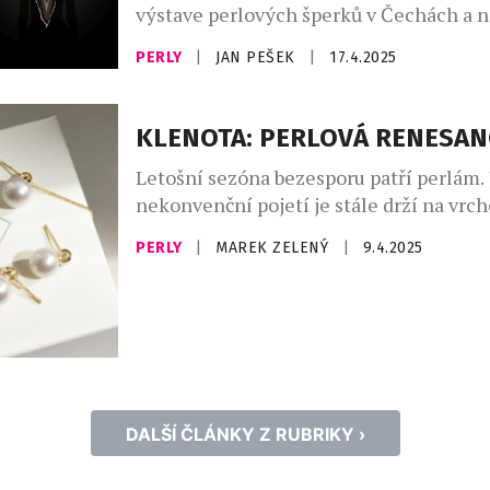
výstave perlových šperků v Čechách a n
Legendární a největší akce rodinného k
PERLY
|
JAN PEŠEK
|
17.4.2025
Halada má tradicí již několik desetiletí.
postupně po týdnech ve všech buticích 
představí perly světových značek jako 
KLENOTA: PERLOVÁ RENESAN
Gellner, Jörg Heinz a další, v široké šká
Letošní sezóna bezesporu patří perlám. 
perel, barev, velikostí, […]
nekonvenční pojetí je stále drží na vrch
moderní asymetrické designy vévodí p
PERLY
|
MAREK ZELENÝ
|
9.4.2025
molům. Tradiční perlové šňůry se promě
organičtější náhrdelníky, v náušnicích 
barokní perly a nechybí ani experiment
materiály, jako je kov, kůže či drahokam
tomto trendu jsou vyvedeny i nové šper
DALŠÍ ČLÁNKY Z RUBRIKY ›