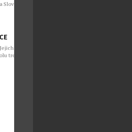
a Slovensku.
lenotnictví
 Na akci se
Halada
Mikimoto,
CE
le druhů
Jejich
olu trendů a
řehlídkovým
ňují v
dominují
ování s
y. Přesně v
ky […]