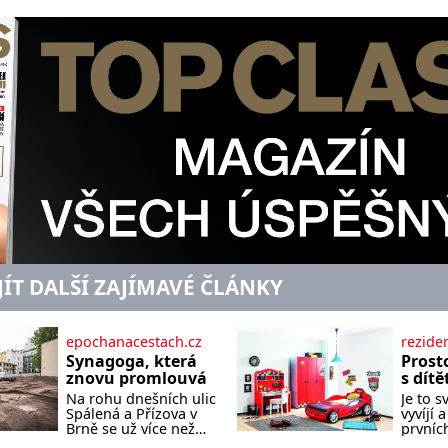
JÍT DALŠÍ ZAJÍMAVÉ ČLÁNKY
epochanacestach.cz
rezide
Synagoga, která
Prosto
znovu promlouvá
s dít
Na rohu dnešních ulic
Je to s
Spálená a Přízova v
vyvíjí
Brně se už více než
prvníc
osmdesát let nachází
krůčků