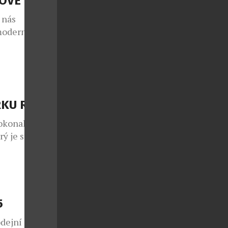
SOVÉ
 nás
moderní
ké jemnosti i
lné – stejně
ikdy
egyptských
RKU ROKU
dokonalý
ý je stejně
 dokonalost
ave od
ou na českém
klenotnictví
5
přírody, se
odejní