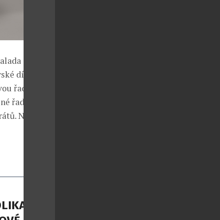
alada je
ské dílo
vou řad
ené řadou v
rátů. Není
OLIKA –