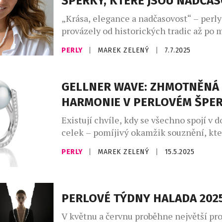
ŠPERKY, KTERÉ JSOU NADČA
„Krása, elegance a nadčasovost“ – perly
provázely od historických tradic až po 
design, vždy představovaly symbol žens
PERLY
|
MAREK ZELENÝ
|
7.7.2025
vnitřní síly. Jsou křehké a zároveň i odo
jako ženy. Perly – jedny z nejstarších a
nejušlechtilejších drahokamů světa – n
GELLNER WAVE: ZHMOTNĚNÁ
nepřestaly být symbolem elegance. Od 
HARMONIE V PERLOVÉM ŠPE
královen až po hollywoodské ikony, […]
Existují chvíle, kdy se všechno spojí v 
celek – pomíjivý okamžik souznění, kter
vzácný jako dechberoucí. Právě takovou
PERLY
|
MAREK ZELENÝ
|
15.5.2025
zachycuje nová interpretace prstenu W
německé rodinné značky Gellner, kter
a slovenském trhu výhradně zastupuje 
Halada. Šperk, který oslavuje eleganci,
PERLOVÉ TÝDNY HALADA 202
minimalistický design a fascinující sílu 
V květnu a červnu proběhne největší pr
letos stal […]