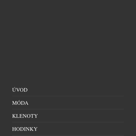
SOUVISEJÍCÍ ČLÁNKY
ÚVOD
MÓDA
KLENOTY
LABORATORNÍ KAMENY MĚNÍ PRAVIDLA
HODINKY
LUXUSU