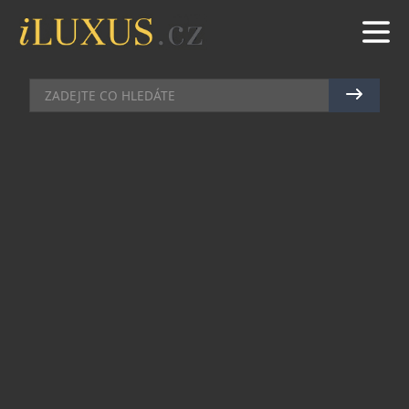
DIAMANTY
|
20.5.2024
|
JAN PEŠEK
POM POM DOT: NOVÁ KOLEKCE
POMELLATO ZÁŘÍCÍ RADOSTÍ
Milánská klenotnická značka Pomellato, kterou v
Čechách nabízí klenotnictví Halada, přichází na
trh s novou řadou šperků Pom Pom Dot, která jako
by byla skutečnou oslavou radosti a elegance.
Myšlenkou ústředního designu je motiv knoflíku,
který vychází z dědictví značky a jehož první
použití sahá až do roku 1974. Tento detail nejen
připomíná bohatou historii značky, ale také
symbolizuje spojení a ochranu.