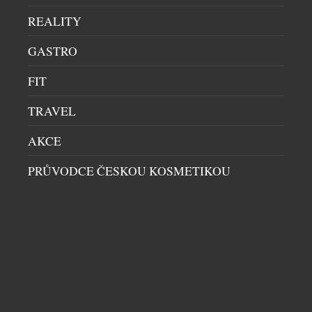
nejikoničtější kolekce. Novinka, zrozená z desítek
REALITY
let spolupráce s americkými speciálními
jednotkami U.S. Navy SEALs, si zachovává svou
GASTRO
nekompromisní odolnost a taktický výkon. Přichází
FIT
však s uhlazenějším a nositelnějším profilem, který
perfektně padne na zápěstí všech velikostí. Série
TRAVEL
Navy SEAL […]
AKCE
PRŮVODCE ČESKOU KOSMETIKOU