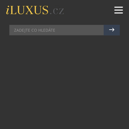
PÁNSKÉ HODINKY
|
22.5.2024
|
MAREK ZELENÝ
LIMITOVANÁ EDICE PRIM
EXPEDICE V PRAVÝ ČAS NA
SPRÁVNÉM MÍSTĚ
Limitovaná edice PRIM EXPEDICE je
připomínkou výročí 135 let turistického značení,
o které se už od roku 1889 stará Klub českých
turistů. Design hodinek vychází z podoby
oblíbených sportovních modelů PRIM. Díky
moderním detailům a použitým materiálům
obstojí v náročných podmínkách i při
každodenním nošení.