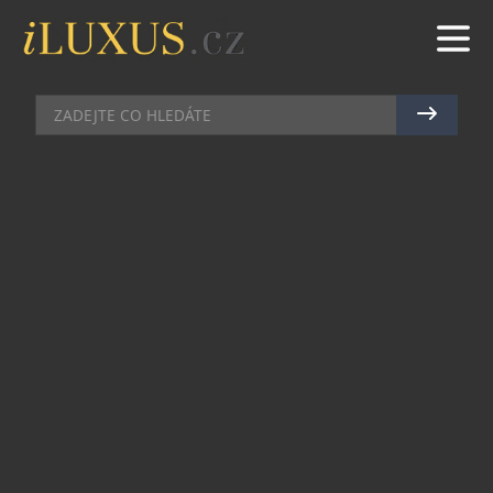
HODINKY
|
24.5.2024
|
JAN PEŠEK
PESTRÉ BARVY V ŘÍŠI NOMOS
Ikona zůstává ikonou. Co dodat? Společnost
NOMOS Glashütte je již dlouho známá svou
odborností v oblasti barev. A v dubnu na veletrhu
Watches & Wonders v Ženevě představila svůj
bestseller Tangente, který se již více než tři
desetiletí nezměnil, v barevném provedení.
Respektive barevných provedeních. Speciální
edice Tangente 38 date – 175 Years Watchmaking
Glashütte je kolekcí 31 různých barevných verzí
klasických hodinek, z nichž každá je omezena na
175 kusů a je regulována podle chronometrických