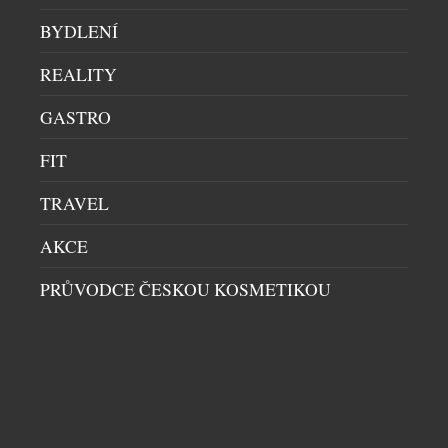
BYDLENÍ
REALITY
GASTRO
FIT
TRAVEL
AKCE
VZKŘÍŠENÁ SICURA EXKLUZIVNĚ V NABÍDCE
ATELIÉRU CHRONOSHOP
PRŮVODCE ČESKOU KOSMETIKOU
HODINKY
|
30.7.2026
Na některé návraty se čeká dlouhá desetiletí. Přesně
takový je příběh švýcarské značky Sicura, jejíž
jméno se po 47 letech znovu objevuje na číselnících
mechanických hodinek. Pro sběratele je to událost,
která přesahuje běžné uvedení nového modelu.