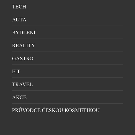
TECH
AUTA
BYDLENÍ
REALITY
GASTRO
LETNÍ BUBLINKY: OSVĚŽENÍ, KTERÉ PATŘÍ NA
LED
FIT
DOMÁCÍ BAR
|
30.6.2026
TRAVEL
Léto propuklo v celé své síle a ním přichází chuť na
něco víc než jen na obyčejný vychlazený nápoj.
AKCE
Champagne Riviera Demi Sec a Anna de Codorníu
Ice Edition ukazují, že šumivá vína mohou
PRŮVODCE ČESKOU KOSMETIKOU
nabídnout úplně nový zážitek, pokud se servírují s
kostkami ledu. Právě tehdy se naplno rozvine jejich
jemná sladkost, jiskřivá svěžest i […]