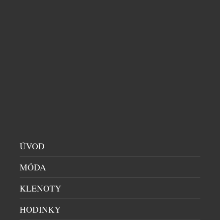
CITADELLE BAJAN: KDYŽ SE FRANCOUZSKÝ
GIN VYDÁ NA KARIBSKOU DOVOLENOU
DOMÁCÍ BAR
|
9.7.2026
Co se stane, když se francouzská preciznost potká s
nespoutanou energií Barbadosu? Vznikne Citadelle
Bajan – limitovaná edice ginu, která dokazuje, že i
francouzská elegance si umí zout boty a tančit bosá
v písku. Spojuje v sobě umění značky Citadelle s
duší ostrova, kde se zrodil rum. Výsledkem je jedna
z nejzajímavějších novinek letošního roku. […]
ÚVOD
MÓDA
KLENOTY
HODINKY