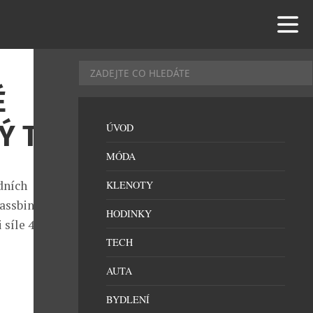
É
Ý TRH
ÚVOD
MÓDA
dních
KLENOTY
Fassbind
HODINKY
síle 49,6 % a
TECH
AUTA
BYDLENÍ