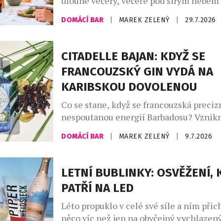
dlouhé večery, večeře pod širým nebem
setkání s přáteli. Své pevné místo si naš
DOMÁCÍ BAR
|
MAREK ZELENÝ
|
29.7.2026
našich skleničkách. Česká republika j
největším dovozcem prosecca na světě a
jemně perlivého frizzante jí patří doko
CITADELLE BAJAN: KDYŽ SE
místo. Mezinárodní den prosecca, kter
FRANCOUZSKÝ GIN VYDÁ NA
připadá na […]
KARIBSKOU DOVOLENOU
Co se stane, když se francouzská preciz
nespoutanou energií Barbadosu? Vznikn
Bajan – limitovaná edice ginu, která dok
DOMÁCÍ BAR
|
MAREK ZELENÝ
|
9.7.2026
francouzská elegance si umí zout boty a 
písku. Spojuje v sobě umění značky Citad
ostrova, kde se zrodil rum. Výsledkem j
LETNÍ BUBLINKY: OSVĚŽENÍ, 
nejzajímavějších novinek letošního roku
PATŘÍ NA LED
Léto propuklo v celé své síle a ním přic
něco víc než jen na obyčejný vychlazený