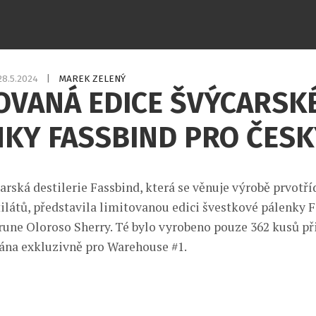
28.5.2024
|
MAREK ZELENÝ
OVANÁ EDICE ŠVÝCARSK
NKY FASSBIND PRO ČESK
arská destilerie Fassbind, která se věnuje výrobě prvotří
ilátů, představila limitovanou edici švestkové pálenky 
rune Oloroso Sherry. Té bylo vyrobeno pouze 362 kusů při 
ána exkluzivně pro Warehouse #1.