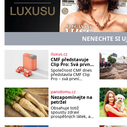
NENECHTE SI U
iluxus.cz
CMF představuje
Clip Pro: Svá první
otevřená
Společnost CMF dnes
sluchátka
představila CMF Clip
Pro – svá první
otevřená sluchátka,
vytvořená s cílem
nabídnout zážitek z
panidomu.cz
poslechu, který působí
Nezapomínejte na
stejně přirozeně, jako
petržel
zní. CMF Clip Pro jsou
Obsahuje totiž
navržena pro lid
spoustu zdraví
prospěšných látek, a
dokonce je
považována za