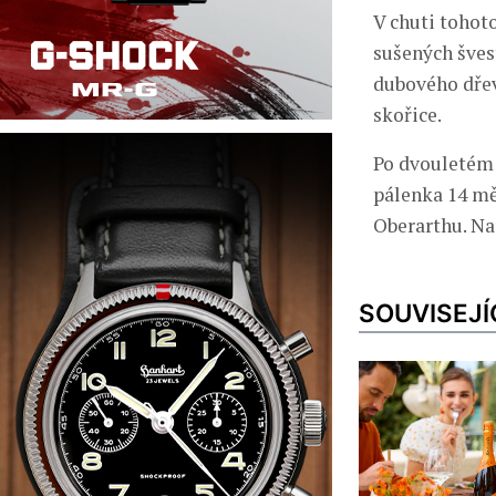
V chuti tohoto
sušených švest
dubového dřev
skořice.
Po dvouletém 
pálenka 14 mě
Oberarthu. Na 
SOUVISEJÍ