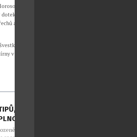
loroso sherry,
ý dotek
řechů a
 švestková
írny v
TIPŮ, JAK
APLNO
rozeně jako