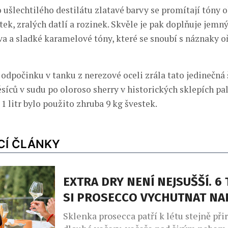
 ušlechtilého destilátu zlatavé barvy se promítají tóny o
ek, zralých datlí a rozinek. Skvěle je pak doplňuje jemn
a a sladké karamelové tóny, které se snoubí s náznaky o
odpočinku v tanku z nerezové oceli zrála tato jedinečná
síců v sudu po oloroso sherry v historických sklepích pal
1 litr bylo použito zhruba 9 kg švestek.
CÍ ČLÁNKY
EXTRA DRY NENÍ NEJSUŠŠÍ. 6 
SI PROSECCO VYCHUTNAT N
Sklenka prosecca patří k létu stejně při