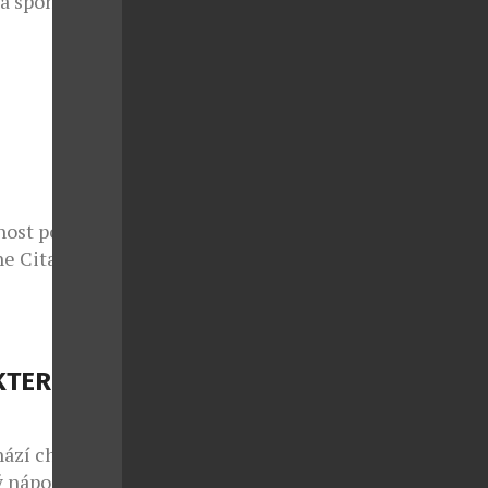
 a spontánní
lo také v
e sedmým
 v případě
nce druhé
ý každoročně
nost potká s
e Citadelle
azuje, že i
tančit bosá v
elle s duší
e jedna z
KTERÉ
. […]
hází chuť na
 nápoj.