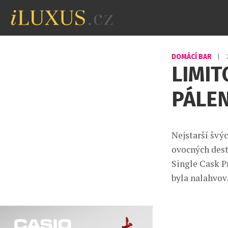
DOMÁCÍ BAR
|
LIMIT
PÁLE
Nejstarší švýc
ovocných dest
Single Cask P
byla nalahvov