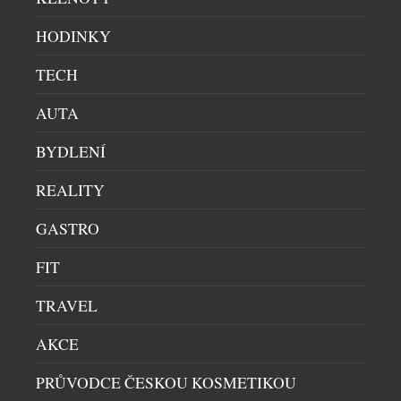
HODINKY
TECH
AUTA
BYDLENÍ
REALITY
GASTRO
FIT
EMIRATES SKYWARDS VE SPOLUPRÁCI S
TRAVEL
MOËT HENNESSY NABÍDNE ČLENŮM
EXKLUZIVNÍ CESTU DO SVĚTA CHAMPAGNE
AKCE
TRAVEL
|
6.8.2026
PRŮVODCE ČESKOU KOSMETIKOU
Emirates Skywards, věrnostní program společností