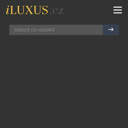
TRAVEL
|
4.6.2024
|
MAREK ZELENÝ
ENOTURISTIKA: ROZMANITÉ
ZÁŽITKY Z VINAŘSKÉ TURISTIKY
VE VALPOLICELLE
Valpolicella, malebná vinařská oblast v provincii
Verona, je skutečným pokladem severní Itálie.
Tento region, proslulý svými terasovitými
vinicemi a malebnými vesničkami, láká
návštěvníky z České republiky, aby se ponořili do
tajů tradiční italské vinice a ochutnali zdejší
výjimečné víno.