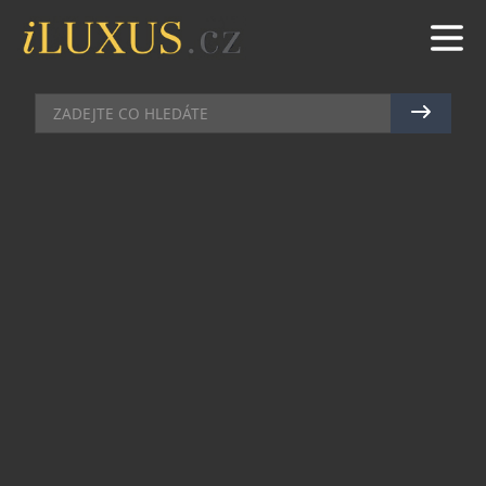
DOMÁCÍ BAR
|
17.6.2024
|
JAN LIDMAŇSKÝ
NAJDĚTE SVŮJ VYSNĚNÝ GIN &
TONIK A ŘEKNĚTE MU SVÉ
„ANO“
Gin & Tonik, známý jako „G&T“, je globálním
fenoménem a stálicí snad v každém baru. Věděli
jste ale, že i s jedním prémiovým ginem si můžete
připravit hned několik variant osvěžujícího
drinku? A to díky značce Fever-Tree. Nabídne
širokou škálu těch nejlepších produktů, které svět
prémiových toniků nabízí! Vydejte se s námi na
cestu objevování chutí a vůní, díky kterým