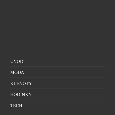
ÚVOD
EXTRA DRY NENÍ NEJSUŠŠÍ. 6 TIPŮ, JAK SI
PROSECCO VYCHUTNAT NAPLNO
MÓDA
DOMÁCÍ BAR
|
29.7.2026
KLENOTY
Sklenka prosecca patří k létu stejně přirozeně jako
dlouhé večery, večeře pod širým nebem a spontánní
HODINKY
setkání s přáteli. Své pevné místo si našlo také v
TECH
našich skleničkách. Česká republika je sedmým
největším dovozcem prosecca na světě a v případě