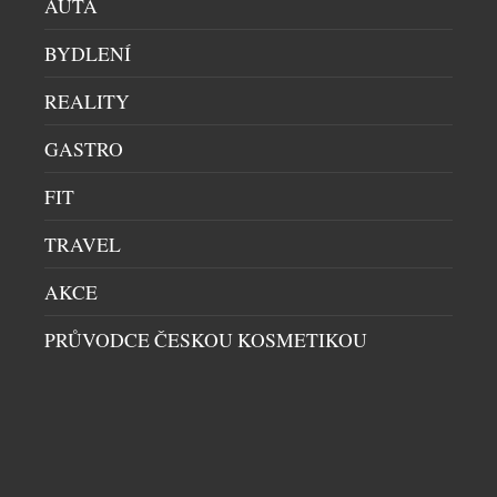
AUTA
jemně perlivého frizzante jí patří dokonce druhé
místo. Mezinárodní den prosecca, který každoročně
BYDLENÍ
připadá na […]
REALITY
GASTRO
FIT
TRAVEL
AKCE
PRŮVODCE ČESKOU KOSMETIKOU
CITADELLE BAJAN: KDYŽ SE FRANCOUZSKÝ
GIN VYDÁ NA KARIBSKOU DOVOLENOU
DOMÁCÍ BAR
|
9.7.2026
Co se stane, když se francouzská preciznost potká s
nespoutanou energií Barbadosu? Vznikne Citadelle
Bajan – limitovaná edice ginu, která dokazuje, že i