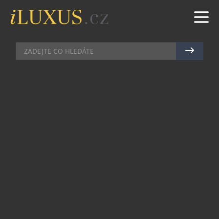
GASTRO
|
19.6.2024
|
MAREK ZELENÝ
BIOSLAVNOSTI VE STARÉM
MĚSTĚ LETOS V DUCHU BIO
STREET FOOD
Společnost Probio, která se zabývá výrobou bio
potravin, pořádá v sobotu 13. července 2024 již 17.
ročník Bioslavností. Festival dobrého jídla, pití a
zábavy pro celou rodinu proběhne od 10 hodin v
lesoparku areálu společnosti Probio ve Starém
Městě pod Sněžníkem. Tématem letošního
festivalu je „Jak to chodí u nás doma“, s
podtitulem „BIO street food v parku“.