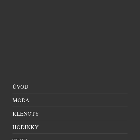
Výstava Sherlock Holmes: The Exhibition, která
bude slavnostně zahájena 25. 6. 2026 v galerii Bílá
Labuť na pražské Florenci, vtáhne doslova každého
návštěvníka do světa kriminalistických stop a
mistrovského umění pozorování. Tato interaktivní
expozice, kterou producentsky zaštiťuje JVS Group,
propojuje vědu, historii i kulturu a odhaluje
skutečné zdroje inspirace, z nichž vyrůstají slavné a
dodnes […]
ÚVOD
MÓDA
KLENOTY
HODINKY
DVANÁCTÝ ROČNÍK SALONU VÝJIMEČNÝCH