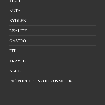
TECH
HODINEK SEW PROBĚHNE V LISTOPADU
AUTA
VÝSTAVY A PREMIÉRY
|
17.6.2026
Čas potvrdil, že veletrh Salon Exceptional Watches
BYDLENÍ
patří mezi nejvýznamnější hodinářské události
REALITY
střední Evropy. Po loňském, dosud nejúspěšnějším a
návštěvnicky rekordním ročníku, se letos v
GASTRO
listopadu pokusí o překonání vlastních úspěchů.
Příznivci hodinářského řemesla se setkají opět v
FIT
paláci Žofín, a to v pátek a sobotu 6. a 7. listopadu
2026. Letošní, v pořadí již […]
TRAVEL
AKCE
PRŮVODCE ČESKOU KOSMETIKOU