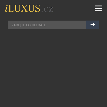
VÝSTAVY A PREMIÉRY
|
19.6.2024
|
MAREK ZELENÝ
VÝSTAVA NA LED! PŘEDSTAVUJE
HOKEJ A BRUSLENÍ V OBRAZECH
Fenoménu hokeje a bruslení ve výtvarném umění
se věnuje výstava Národní galerie Praha (NGP),
která pro návštěvníky znovu otevírá Palác
Kinských na Staroměstském náměstí. Výstava
představí téměř sto prací napříč různými
výtvarnými technikami a médii z českých
institucionálních i soukromých sbírek. K vidění
budou do 27. října jak malby starých mistrů, tak
díla současných českých tvůrců.