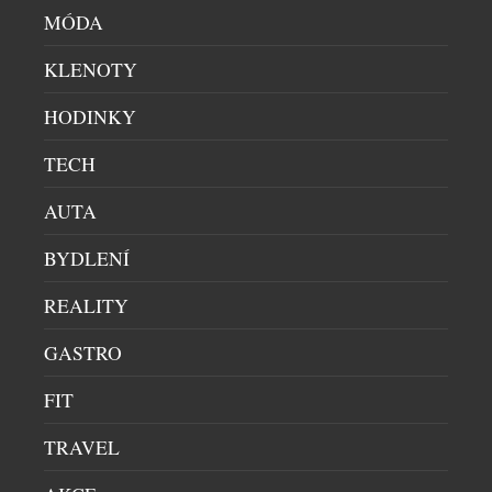
MÓDA
EXPEDIČNÍ HODINKY LUMINOX
KLENOTY
PÁNSKÉ HODINKY
|
21.7.2026
HODINKY
Ve světě, kde skutečné objevování stále vyžaduje
odolnost, preciznost a naprostou důvěru ve vlastní
TECH
vybavení, představuje značka Luminox hodinky
AUTA
Adventure Watch. Tento model byl tvořený odkazem
historických expedic, ale zkonstruovaný pro realitu
BYDLENÍ
moderního dobrodružství. Novinka, která čerpá z
estetických kódů raných expedičních hodinek, v
DALŠÍ ČLÁNKY Z RUBRIKY ›
REALITY
sobě zachycuje ducha výprav do těch nejodlehlejších
koutů planety. Zároveň však […]
GASTRO
NENECHTE SI UJÍT DALŠÍ ZAJÍMAVÉ ČLÁNKY
FIT
iluxus.cz
TRAVEL
Emirates a South African
Airways rozšiřují