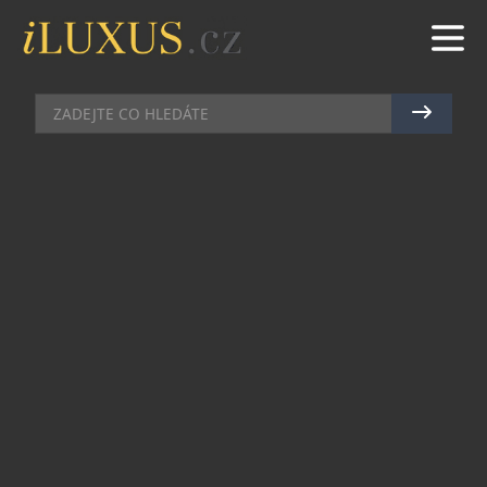
PÁNSKÉ HODINKY
|
4.7.2024
|
MAREK ZELENÝ
MARATHON PROPAGUJE SVÉ
KANADSKÉ KOŘENY
Nejslavnější hodinářské značky světa pocházejí ze
Švýcarska, Německa či Francie, o tom není
pochyb. O svou právem zaslouženou pozornost
bojuje ale také kanadská značka Marathon, která
své jméno nedávno spojila dokonce s
automobilkou Jeep. Nyní přichází na trh, a to díky
ateliéru Chronoshop i na český, s unikátní edicí
hodinek Marathon Arctic Red Maple GSAR
dedikovaných Dni Kanady.