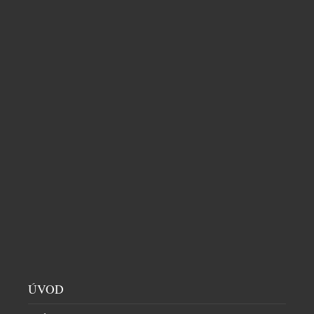
SOUVISEJÍCÍ ČLÁNKY
EMIRATES SKYWARDS VE SPOLUPRÁCI S
ÚVOD
MOËT HENNESSY NABÍDNE ČLENŮM
EXKLUZIVNÍ CESTU DO SVĚTA CHAMPAGNE