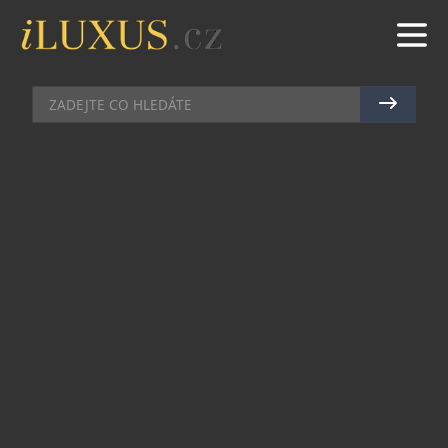
TRAVEL
|
8.7.2024
|
MAREK ZELENÝ
SPOTŘEBA ČOKOLÁDY ZA
LOŇSKÝ ROK NA PALUBÁCH
EMIRATES ČINILA 45 MILIONŮ
KUSŮ
Čokoláda je bezesporu jednou z nejoblíbenějších
sladkých pochoutek, takže není divu, že i ona má
svůj vlastní Světový den čokolády, který
každoročně připadá na 7. července. U této
příležitosti letecká společnost Emirates provedla
statistiku její konzumace a mimo jiné zjistila, že
její zákazníci v loňském roce snědli více než 45