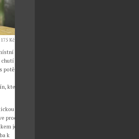
175 Kč za 0,7 l.
ístní tradiční
 chutí a
s potěší
n, která se
tickou
ve prochází
dkem je
eba k