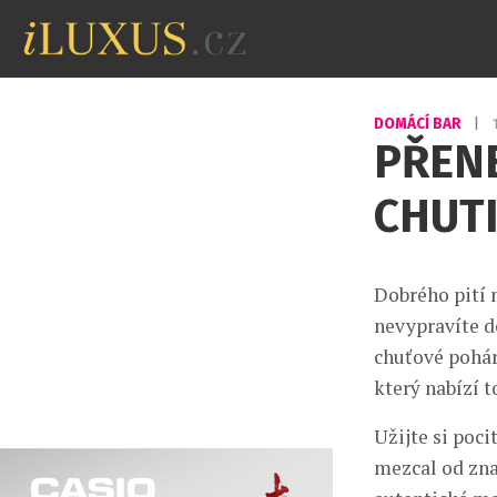
DOMÁCÍ BAR
|
PŘENE
CHUTI
Dobrého pití n
nevypravíte d
chuťové pohár
který nabízí t
Užijte si poci
mezcal od znač