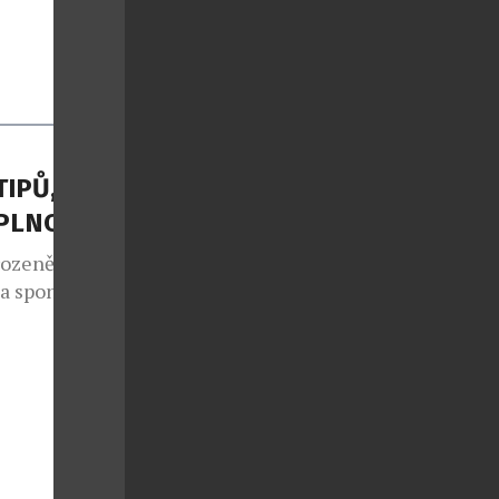
TIPŮ, JAK
APLNO
rozeně jako
 a spontánní
lo také v
e sedmým
 v případě
nce druhé
ý každoročně