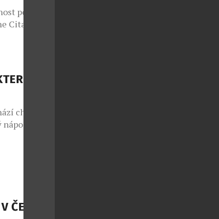
nost potká s
e Citadelle
azuje, že i
tančit bosá v
elle s duší
e jedna z
KTERÉ
. […]
hází chuť na
 nápoj.
e Codorníu
hou nabídnout
s kostkami
ich jemná
V ČESKÉ