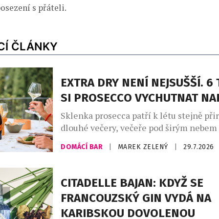
sezení s přáteli.
CÍ ČLÁNKY
EXTRA DRY NENÍ NEJSUŠŠÍ. 6 
SI PROSECCO VYCHUTNAT N
Sklenka prosecca patří k létu stejně při
dlouhé večery, večeře pod širým nebem
setkání s přáteli. Své pevné místo si naš
DOMÁCÍ BAR
|
MAREK ZELENÝ
|
29.7.2026
našich skleničkách. Česká republika j
největším dovozcem prosecca na světě a
jemně perlivého frizzante jí patří doko
CITADELLE BAJAN: KDYŽ SE
místo. Mezinárodní den prosecca, kter
FRANCOUZSKÝ GIN VYDÁ NA
připadá na […]
KARIBSKOU DOVOLENOU