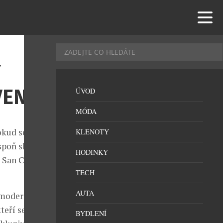
Y
VEN
ÚVOD
MÓDA
okud se letos
KLENOTY
spoň skrz své
HODINKY
y San Cosme,
TECH
AUTA
e moderní
teří se nebojí
BYDLENÍ