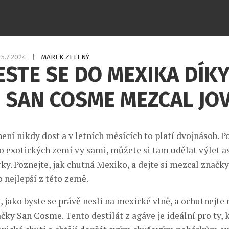
15.7.2024
|
MAREK ZELENÝ
STE SE DO MEXIKA DÍK
 SAN COSME MEZCAL JO
ení nikdy dost a v letních měsících to platí dvojnásob. P
o exotických zemí vy sami, můžete si tam udělat výlet a
ky. Poznejte, jak chutná Mexiko, a dejte si mezcal značk
o nejlepší z této země.
t, jako byste se právě nesli na mexické vlně, a ochutnejt
ky San Cosme. Tento destilát z agáve je ideální pro ty, k