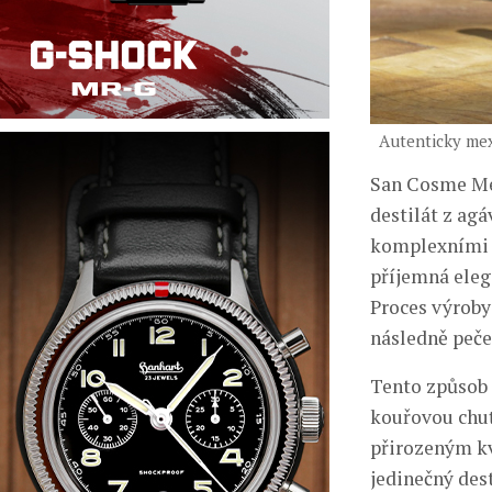
Autenticky me
San Cosme Mez
destilát z ag
komplexními t
příjemná eleg
Proces výroby
následně peče
Tento způsob 
kouřovou chuť
přirozeným kv
jedinečný dest