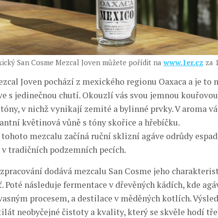
xický San Cosme Mezcal Joven můžete pořídit na
www.1er.cz
za 1
cal Joven pochází z mexického regionu Oaxaca a je to m
áve s jedinečnou chutí. Okouzlí vás svou jemnou kouřovou
óny, v nichž vynikají zemité a bylinné prvky. V aroma vá
antní květinová vůně s tóny skořice a hřebíčku.
 tohoto mezcalu začíná ruční sklizní agáve odrůdy espadí
 v tradičních podzemních pecích.
zpracování dodává mezcalu San Cosme jeho charakteris
. Poté následuje fermentace v dřevěných kádích, kde agá
asným procesem, a destilace v měděných kotlích. Výsle
ilát neobyčejné čistoty a kvality, který se skvěle hodí tř