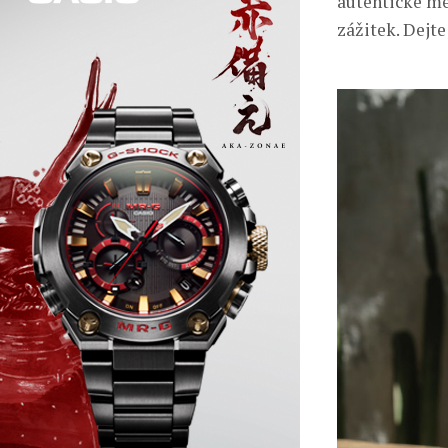
autentické me
zážitek. Dejt