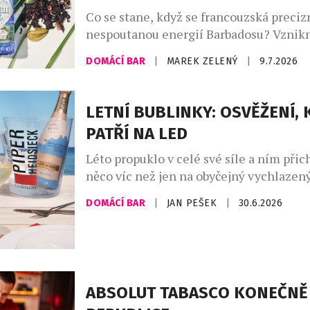
Co se stane, když se francouzská preciz
nespoutanou energií Barbadosu? Vznikn
Bajan – limitovaná edice ginu, která dok
DOMÁCÍ BAR
|
MAREK ZELENÝ
|
9.7.2026
francouzská elegance si umí zout boty a 
písku. Spojuje v sobě umění značky Citad
ostrova, kde se zrodil rum. Výsledkem j
LETNÍ BUBLINKY: OSVĚŽENÍ, 
nejzajímavějších novinek letošního roku
PATŘÍ NA LED
Léto propuklo v celé své síle a ním přic
něco víc než jen na obyčejný vychlazený
Champagne Riviera Demi Sec a Anna d
DOMÁCÍ BAR
|
JAN PEŠEK
|
30.6.2026
Ice Edition ukazují, že šumivá vína mo
úplně nový zážitek, pokud se servírují 
ledu. Právě tehdy se naplno rozvine jej
sladkost, jiskřivá svěžest i […]
ABSOLUT TABASCO KONEČNĚ 