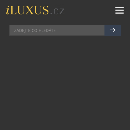
AUTA
|
18.7.2024
|
MAREK ZELENÝ
DS AUTOMOBILES PŘEDSTAVÍ
NA ZÁMKU CHANTILLY ZCELA
NOVOU DESIGNÉRSKOU STUDII
Společnost DS Automobiles, která je partnerem
soutěže Chantilly Arts & Élégance od prvního
ročníku v roce 2014, připravuje pro letošní desáté
výročí speciální akci, během níž dojde k odhalení
zbrusu nové designerské studie, která bude
ozdobou celé soutěžní přehlídky.