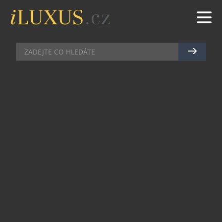
DOMÁCÍ BAR
|
18.7.2024
|
MAREK ZELENÝ
SLOVENSKÁ ZNAČKA TOISON
PŘEDSTAVUJE SVŮJ NEALKO GIN
Nealkoholické giny se stávají stále
populárnějšími nejen ve světě, ale také v České
republice. Tento fenomén je součástí širšího
globálního trendu zaměřeného na zdravější
životní styl a uvědomělé pití. Ať už jsou vaše
důvody pro omezení alkoholu jakékoliv, s novým
ginem Toison s 0,0 % alkoholu si váš oblíbený
G&T můžete vychutnat i v inovativní nealko
variantě.