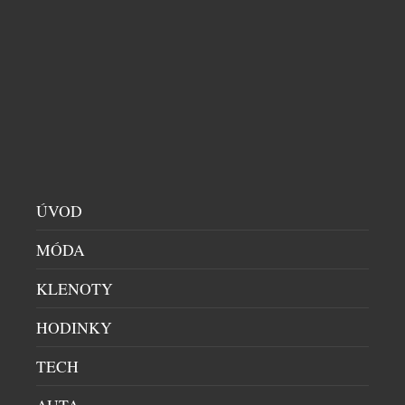
LETNÍ BUBLINKY: OSVĚŽENÍ, KTERÉ PATŘÍ NA
LED
DOMÁCÍ BAR
|
30.6.2026
Léto propuklo v celé své síle a ním přichází chuť na
něco víc než jen na obyčejný vychlazený nápoj.
Champagne Riviera Demi Sec a Anna de Codorníu
Ice Edition ukazují, že šumivá vína mohou
nabídnout úplně nový zážitek, pokud se servírují s
ÚVOD
kostkami ledu. Právě tehdy se naplno rozvine jejich
jemná sladkost, jiskřivá svěžest i […]
MÓDA
KLENOTY
HODINKY
TECH