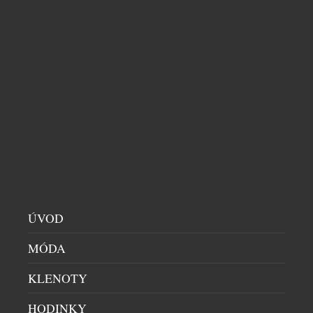
POMÁHÁ PŘENÉST BHÚTÁNSKÝ KONCEPT
HRUBÉHO NÁRODNÍHO ŠTĚSTÍ DO SVĚTA
BYZNYSU
HIGH SOCIETY
|
5.8.2026
Český podnikatel Richard Singer pomáhá propojit
jedinečný bhútánský pohled na prosperitu s
budoucností světového byznysu. V Bhútánu, zemi
známé konceptem hrubého národního štěstí (Gross
National Happiness, GNH), vzniká nový Global
Leadership Institute, který chce nabídnout nový
přístup k vedení organizací v době rychlých
technologických změn a nástupu umělé inteligence.
ÚVOD
Institut vzniká jako společný projekt tří […]
MÓDA
KLENOTY
HODINKY