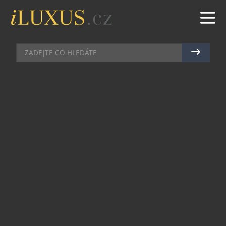
HIGH SOCIETY
|
29.7.2024
|
JAN PEŠEK
JAK CHUTNAJÍ NEJLEPŠÍ
LETOŠNÍ VÍNA? ZNÁME
ODPOVĚĎ…
Celorepubliková soutěž Král vín, která letos
probíhá již po devatenácté, je zcela bezpochyby
největším českým vinařským projektem, jenž si
klade za cíl objevovat a propagovat nejlepší
domácí vína a seznamovat s nimi širokou
veřejnost.