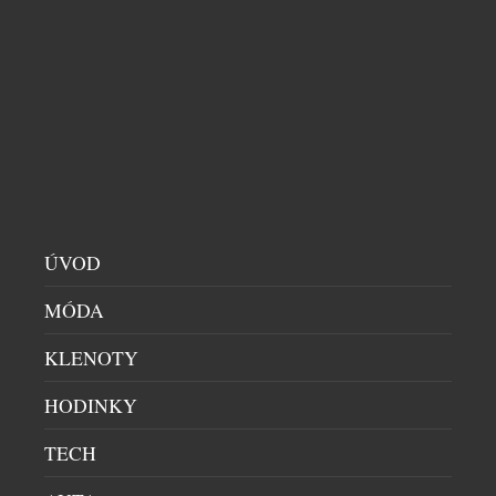
SOUVISEJÍCÍ ČLÁNKY
ÚVOD
MÓDA
KLENOTY
TROPICKÉ NOCI BEZ PROBDĚLÝCH HODIN?
HODINKY
STAČÍ NĚKOLIK ZMĚN A VAŠE TĚLO VÁM
PODĚKUJE
TECH
LOŽNICE
|
4.8.2026