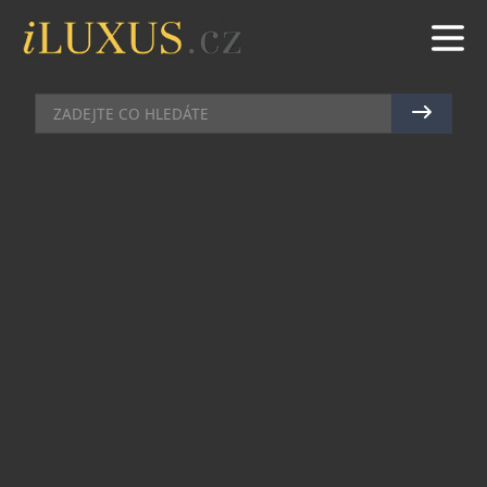
BYDLENÍ
|
7.8.2024
|
JAN PEŠEK
HLINÍKOVÉ SYSTÉMY SCHÜCO:
POSUNOUT, NEBO SHRNOUT?
Posunout, nebo shrnout? Výhled bez rušivých
sloupků v zavřeném stavu, nebo raději možnost
otevřít téměř dokořán, i když trochu na úkor
dispozice? Co třeba řešení s nulovým prahem bez
překračování? Manuální ovládání nebo
motorické? To jsou asi z uživatelského pohledu ty
nejzásadnější otázky, pro výběr prosklených stěn
domova.
Rozměry prosklených ploch jsou už tak velkorysé,