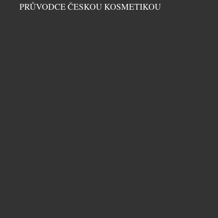
počtu 77 kusů a během dvou dnů byla vyprodaná.
PRŮVODCE ČESKOU KOSMETIKOU
Dne 4. července 1949 vznikla ve Skutči Botana, […]
LUMINOX ODHALIL EVOLUCI SVÝCH
LEGENDÁRNÍCH NAVY SEAL 3550
PÁNSKÉ HODINKY
|
23.7.2026
Značka Luminox odhaluje novou řadu Navy SEAL
3550, která je dalším vývojovým stupněm její vůbec