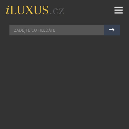
PÁNSKÉ HODINKY
|
8.8.2024
|
JAN PEŠEK
NOVÉ HODINKY PRIM OSLAVUJÍ
MISTROVSTVÍ ČESKÝCH
HODINÁŘŮ
Společnost ELTON hodinářská pokračuje v
oslavách 75 let od založení československé
hodinářské tradice. Zcela nová limitovaná edice
PRIM ORLÍK 38 damašek posouvá legendární
model na další úroveň. Novoměstští mistři
vytvořili hodinky ve dvou verzích, z nichž každá
přináší unikátní designové řešení.