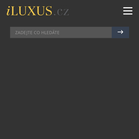
RESTAURACE
|
8.8.2024
|
MAREK ZELENÝ
ZVĚŘINOVÝ BURGER V CENTRU
STARÉ PRAHY
Restaurant Deer, jen pár kroků od
Staroměstského náměstí a Národní třídy zároveň,
se pyšní nejen svou strategickou polohou, ale
především nádherným atriem plným květin a
zemitě zařízenou restaurací. To ovšem není vše.
Šéfkuchař Lubomír Dolejš představuje neustále
novinky na menu, které vždy berou dech. Nyní se
hlásí o slovo zvěřinový burger.