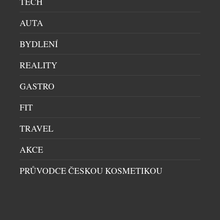
TECH
AUTA
BYDLENÍ
REALITY
GASTRO
LETNÍ OSVĚŽENÍ V HOTELU ANDAZ PRAGUE
FIT
RESTAURACE
|
9.7.2026
TRAVEL
Léto si žádá svěží chutě, kvalitní ingredience a
chvíle, které stojí za to si vychutnat. Přesně takové
AKCE
je nové letní koktejlové menu hotelu Andaz Prague,
PRŮVODCE ČESKOU KOSMETIKOU
které je nyní dostupné v MEZ baru i restauraci ZEM.
Barový tým připravil kolekci signature koktejlů ze
sezónních surovin a vlastních sirupů, které spojují
moderní mixologii s nečekanými kombinacemi
DALŠÍ ČLÁNKY Z RUBRIKY ›
chutí. […]