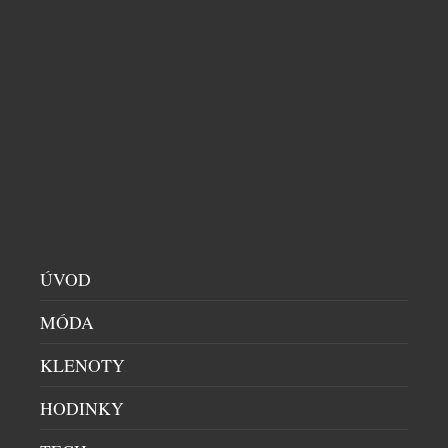
větřík vám čechrá vlasy a město při pohledu z vody
vypadá úplně jinak. Úkoly a myšlenky mizí […]
ÚVOD
MÓDA
KLENOTY
HODINKY