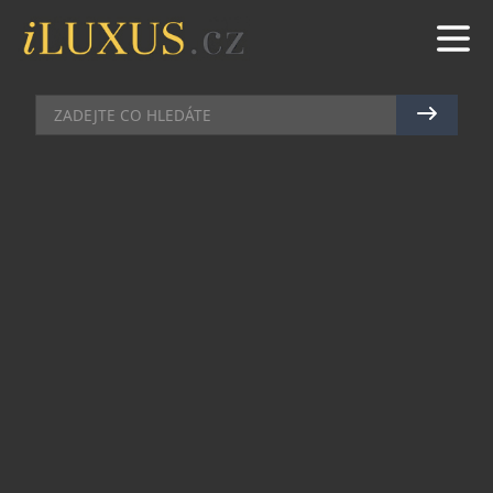
AUTA
|
20.8.2024
|
MAREK ZELENÝ
NOVINKY OD KOVAPU PRO
TVOŘIVÉ DĚTI
Prázdniny utíkají rychle a návrat k povinnostem
se nezadržitelně blíží. Pro děti to může znamenat
nelehkou změnu – konec prázdnin zamrzí a škola
(i školka) s sebou nese notnou dávku napětí.
Ideální cestou, jak jim toto období zpříjemnit,
může být drobný dárek. Tradiční česká firma
KOVAP dělá dětem radost už skoro osmdesát let.
Kvalitní ručně vyráběné hračky nejenže
spolehlivě zahání nudu, ale také podporují