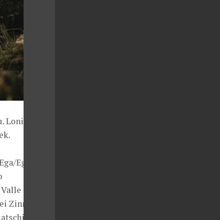
. Loni se tu
ek.
´Ega/Eggental,
o
Valle di
ei Zinnen,
Ratschings.