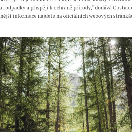
t odpadky a přispějí k ochraně přírody,“ dodává Costabie
bnější informace najdete na oficiálních webových stránkác