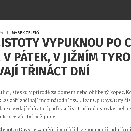
024
|
MAREK ZELENÝ
ČISTOTY VYPUKNOU PO 
 V PÁTEK, V JIŽNÍM TYR
AJÍ TŘINÁCT DNÍ
 ulici, stezku v přírodě za domem nebo oblíbený kopec. Kd
k 20. září začínají mezinárodní tzv. CleanUp Days/Dny čist
u se vydají sbírat odpadky a čistit přírodu stovky, nebo sp
okonce víc dní než jinde.
CleanUp Days se zaměřují na úklid, zejména přírodní kraji