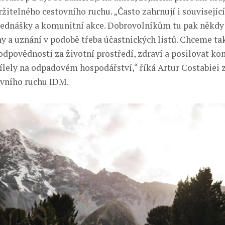
žitelného cestovního ruchu. „Často zahrnují i související
ednášky a komunitní akce. Dobrovolníkům tu pak někdy
 a uznání v podobě třeba účastnických listů. Chceme ta
odpovědnosti za životní prostředí, zdraví a posilovat ko
ílely na odpadovém hospodářství,“ říká Artur Costabiei z
ovního ruchu IDM.