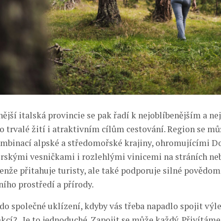
ější italská provincie se pak řadí k nejoblíbenějším a n
o trvalé žití i atraktivním cílům cestování. Region se mů
mbinací alpské a středomořské krajiny, ohromujícími D
skými vesničkami i rozlehlými vinicemi na stráních neb
enže přitahuje turisty, ale také podporuje silné povědom
ího prostředí a přírody.
 do společné uklízení, kdyby vás třeba napadlo spojit výle
kcí? „Je to jednoduché. Zapojit se může každý. Přivítáme