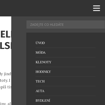
CELÉM
OLSKU
ÚVOD
MÓDA
KLENOTY
HODINKY
y jindy, když
oty. I v
TECH
íš tisíce lidí.
AUTA
BYDLENÍ
ny, ale také