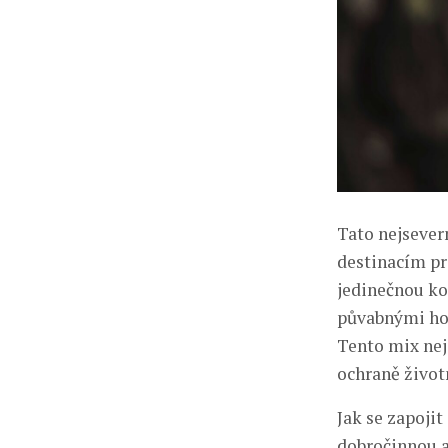
Tato nejsevern
destinacím pr
jedinečnou ko
půvabnými hor
Tento mix nej
ochraně životn
Jak se zapojit
dobročinnou a