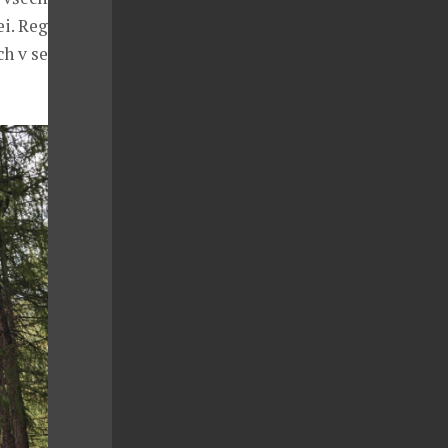
i. Registraci
h v sekci