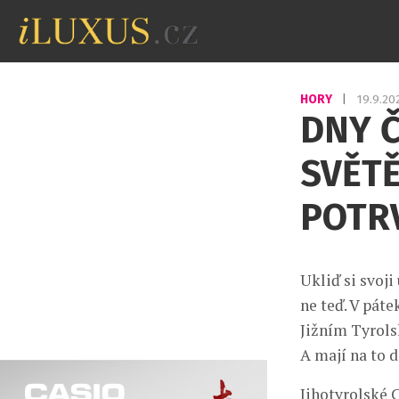
HORY
|
19.9.2
DNY 
SVĚTĚ
POTRV
Ukliď si svoji
ne teď. V páte
Jižním Tyrolsk
A mají na to d
Jihotyrolské 