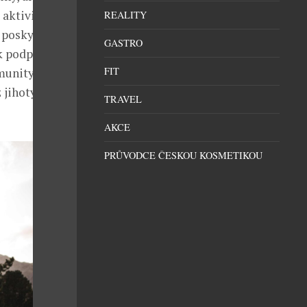
 aktivity jako
REALITY
 poskytují
GASTRO
k podporovat
FIT
munity, aby se
 jihotyrolské
TRAVEL
AKCE
PRŮVODCE ČESKOU KOSMETIKOU