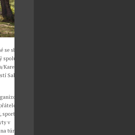
né se sběrem
ý spolu s
a/Karersee s
stí Salewa a
rganizovány
řátele. V
, sportovní
yty v
na túrách a