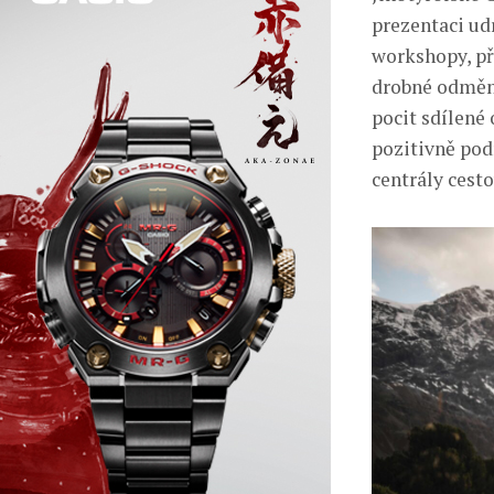
prezentaci udr
workshopy, př
drobné odměny
pocit sdílené 
pozitivně pod
centrály cest