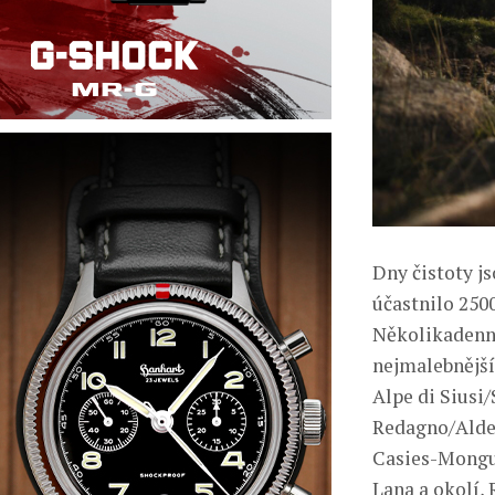
Dny čistoty js
účastnilo 2500
Několikadenní
nejmalebnějšíc
Alpe di Siusi
Redagno/Aldein
Casies-Mongue
Lana a okolí,