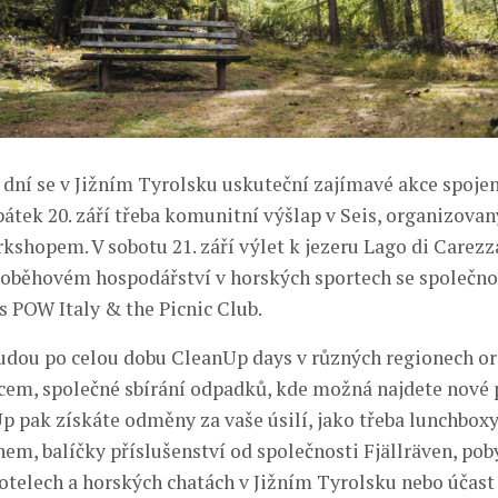
dní se v Jižním Tyrolsku uskuteční zajímavé akce spoje
átek 20. září třeba komunitní výšlap v Seis, organizovan
kshopem. V sobotu 21. září výlet k jezeru Lago di Carezz
oběhovém hospodářství v horských sportech se společno
s POW Italy & the Picnic Club.
dou po celou dobu CleanUp days v různých regionech o
cem, společné sbírání odpadků, kde možná najdete nové p
Up pak získáte odměny za vaše úsilí, jako třeba lunchboxy
em, balíčky příslušenství od společnosti Fjällräven, pob
telech a horských chatách v Jižním Tyrolsku nebo účast 