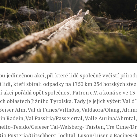
ou jedinečnou akcí, při které lidé společně vyčistí přírodu
 lidí, kteří sbírali odpadky na 1750 km 254 horských stez
 akci pořádá opět společnost Patron e.V. a koná se ve 13
h oblastech Jižního Tyrolska. Tady je jejich výčet: Val d
/Seiser Alm, Val di Funes/Villnöss, Valdaora/Olang, Aldin
 Radein, Val Passiria/Passeiertal, Valle Aurina/Ahrntal, 
lfo-Tesido/Gsieser Tal-Welsberg- Taisten, Tre Cime/Dr
 Rio Pusteria/Gitschberg-Jochtal, Luson/Lüsen a Racines/