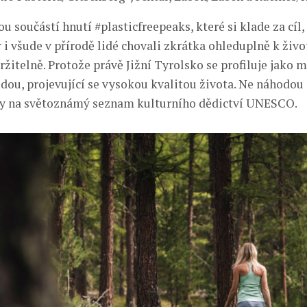
ou součástí hnutí #plasticfreepeaks, které si klade za cíl,
r i všude v přírodě lidé chovali zkrátka ohleduplně k živ
ržitelně. Protože právě Jižní Tyrolsko se profiluje jako 
odou, projevující se vysokou kvalitou života. Ne náhodou 
sy na světoznámý seznam kulturního dědictví UNESCO.