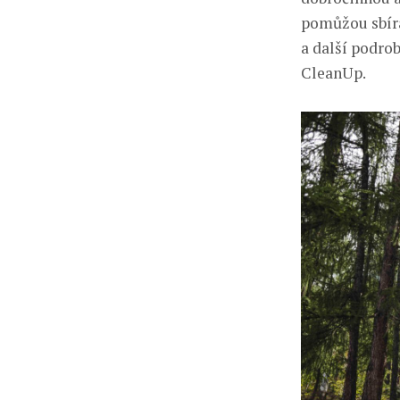
pomůžou sbíra
a další podro
CleanUp.