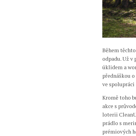
Během těchto 
odpadu. Už v p
úklidem a wor
přednáškou o 
ve spolupráci 
Kromě toho bu
akce s průvod
loterii Clean
prádlo s merin
prémiových ho