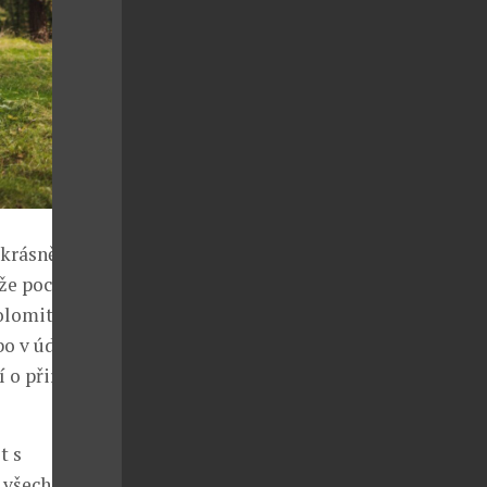
ejkrásnějším
že pochlubit
olomity,
o v údolích.
í o přirozené
t s
 všechny, kdo