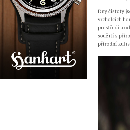
Dny čistoty js
vrcholcích ho
prostředí a ud
soužití s přír
přírodní kuli