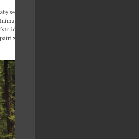
 aby se na
otnímu
místo ideálního
patří zdejší