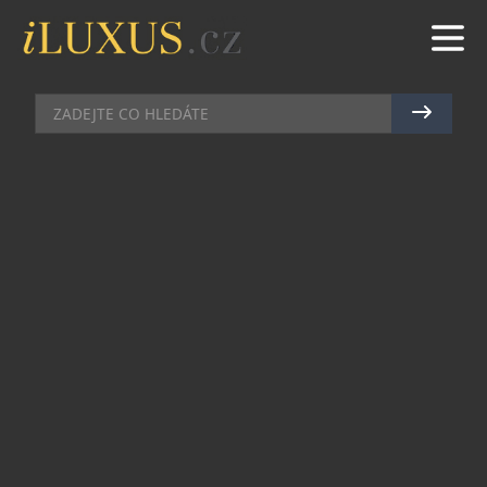
MOBILY
|
19.9.2024
|
JAN PEŠEK
PANZERGLASS PŘEDSTAVUJE
PŘÍSLUŠENSTVÍ PRO ŘADU
TELEFONŮ IPHONE 16
Se zítřejším startem prodeje nové řady telefonů
iPhone 16 představuje dánský výrobce
PanzerGlass svou nejširší nabídku tvrzených skel i
zcela novou značku krytů. Nejvíce zaujmou
revoluční keramická skla PanzerGlass Ceramic,
která jsou pětkrát odolnější než dosud
nejodolnější sklo PanzerGlass. PanzerGlass
Aluminum vyniká odolností na svých okrajích