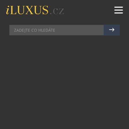
DOMÁCÍ BAR
|
1.11.2024
|
MAREK ZELENÝ
PORTSKÉ GRAHAMʼS JE JAKO
STVOŘENÉ PRO CHLADNÉ ZIMNÍ
VEČERY
Zima se pomalu blíží, a jak jinak si ji zpříjemnit
než portským vínem, které vás krásně zahřeje v
chladném období roku. Ať už toužíte po skvělém
aperitivu, digestivu či svěžím drinku, portské víno
značky Grahamʼs splní každé vaše přání. Tento
portugalský skvost najde své právoplatné místo v
každé domácnosti a skvěle se hodí ke každé
příležitosti – třeba i ke štědrovečerní večeři.