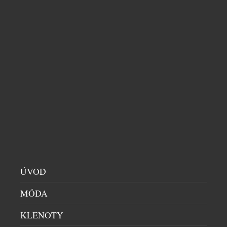
CITADELLE BAJAN: KDYŽ SE FRANCOUZSKÝ
GIN VYDÁ NA KARIBSKOU DOVOLENOU
DOMÁCÍ BAR
|
9.7.2026
Co se stane, když se francouzská preciznost potká s
nespoutanou energií Barbadosu? Vznikne Citadelle
Bajan – limitovaná edice ginu, která dokazuje, že i
francouzská elegance si umí zout boty a tančit bosá
v písku. Spojuje v sobě umění značky Citadelle s
duší ostrova, kde se zrodil rum. Výsledkem je jedna
z nejzajímavějších novinek letošního roku. […]
ÚVOD
MÓDA
KLENOTY