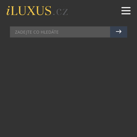
HOTELY
|
15.11.2024
|
JAN PEŠEK
V MIKULOVĚ VZNIKÁ UNIKÁTNÍ
HOTEL KONŠELÉ. PŘINÁŠÍ
KOMBINACI EKOLOGICKÉHO
DESIGNU A MORAVSKÉ
POHOSTINNOSTI
Společnost Volarik Capital, vedená místním
podnikatelem Mikem Volaříkem, se dlouhodobě
zaměřuje na rozvoj udržitelného cestovního
ruchu na jižní Moravě. Po úspěchu oblíbeného
Hotelu Volarik přichází s novým projektem –