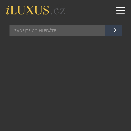
RESTAURACE
|
15.11.2024
|
MAREK ZELENÝ
RESTAURACE PRU58 UVÁDÍ
NOVÉ ASIJSKÉ MENU S
LOKÁLNÍMI SUROVINAMI
V holešovické restauraci PRU58 nové menu
propojuje exotické asijské chutě s českými
lokálními surovinami, aby přineslo zcela unikátní
gastronomický zážitek. S pečlivým výběrem
sezónních ingrediencí od místních farmářů a
odvážnými asijskými technikami nabízí PRU58
nové menu, které ctí tradice a zároveň posouvá
hranice moderní kuchyně.