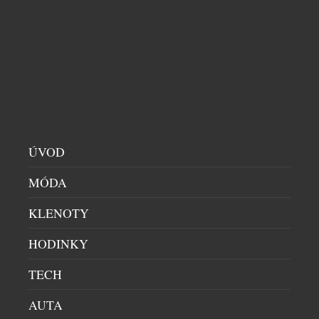
BENJAMIN14: RESTAURACE, KDE JE HOST
SOUČÁSTÍ PŘÍBĚHU. KOMORNÍ KONCEPT Z
PRAHY PATŘÍ MEZI GASTRONOMICKOU
ŠPIČKU
RESTAURACE
|
29.7.2026
Ve světě fine diningu často rozhoduje počet stolů,
velikost prostoru nebo okázalost interiéru.
ÚVOD
Restaurace Benjamin14, která otevřela své dveře v
roce 2018 v pražských Vršovicích, se vydala přesně
MÓDA
opačnou cestou. Místo co největší kapacity vznikl
KLENOTY
prostor pro pouhých deset hostů. Místo formálního
servisu přišel osobní dialog. A místo odstupu mezi
HODINKY
kuchyní a hostem vznikla restaurace, […]
TECH
AUTA