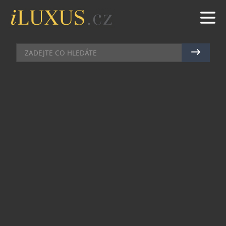
OSTROVY
|
20.11.2024
|
MAREK ZELENÝ
ISLANDSKÝ TANEC LEDU A
OHNĚ OD SCENIC CRUISES
Vydejte se na výjimečnou cestu po ostrově plném
kontrastů – Island, na kterém se se snoubí
sopečná krajina s nezkrotnými přírodními divy
opředenými místním folklórem. Připravte se na
okouzlení ledovci a sopkami, černými písečnými
plážemi a dramatickými útesy během plavby v
šestihvězdičkovém ultra luxusu pod půlnočním
sluncem.