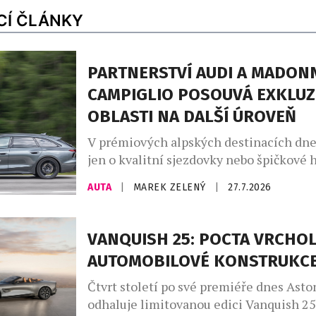
CÍ ČLÁNKY
PARTNERSTVÍ AUDI A MADONN
CAMPIGLIO POSOUVÁ EXKLUZ
OBLASTI NA DALŠÍ ÚROVEŇ
V prémiových alpských destinacích dne
jen o kvalitní sjezdovky nebo špičkové h
větší roli hrají značky, které dokážou do
AUTA
|
MAREK ZELENÝ
|
27.7.2026
charakter místa. Madonna di Campiglio 
už dvanáct let prostřednictvím partners
společností Audi, jež se stala nedílnou 
VANQUISH 25: POCTA VRCHO
života tohoto prestižního střediska. Sp
AUTOMOBILOVÉ KONSTRUKC
nevzniklo pouze z marketingových důvo
Madonna […]
Čtvrt století po své premiéře dnes Asto
odhaluje limitovanou edici Vanquish 25