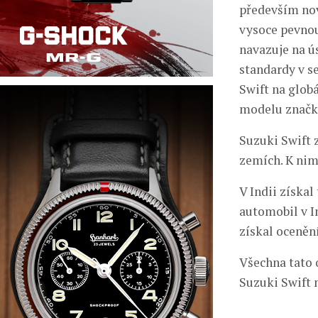
především no
vysoce pevnou
navazuje na ú
standardy v s
Swift na glob
modelu značk
Suzuki Swift z
zemích. K nim 
V Indii získal
automobil v In
získal ocenění
Všechna tato 
Suzuki Swift 