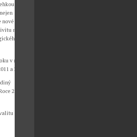
ehkou a
 nejen
e nové
tivitu modelu
egického
oku v různých
011 a 2018.
ediný
 Roce 2005 pak
kvalitu modelu