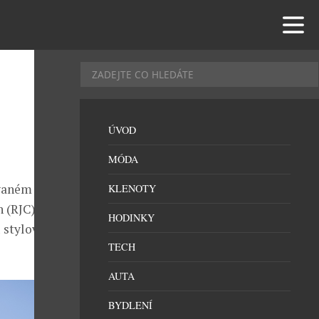
ÚVOD
MÓDA
ovaném
KLENOTY
 (RJC). Tento
HODINKY
 stylovou
TECH
AUTA
BYDLENÍ