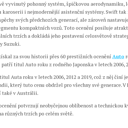
vě vyvinutý pohonný systém, špičkovou aerodynamiku, l
 karoserii i nejmodernější asistenční systémy. Swift tak
spěchy svých předchozích generací, ale zároveň nastavuj
egmentu kompaktních vozů. Toto ocenění posiluje atrak
álních trzích a dokládá jeho postavení celosvětově strat
y Suzuki.
ískal za svou historii přes 60 prestižních ocenění
Auto
r
patří titul Auto roku z rodného Japonska v letech 2006, 2
 titul Auta roku v letech 2006, 2012 a 2019, což z něj činí j
dii, který tuto cenu obdržel pro všechny své generace. V
 také v Austrálii.
ocenění potvrzují neobyčejnou oblíbenost a technickou 
na různých trzích po celém světě.