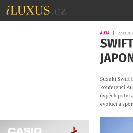
AUTA
|
22.11.2
SWIFT
JAPO
Suzuki Swift 
konferencí Au
úspěch potvrz
evolucí a spo