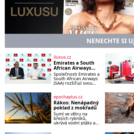
NENECHTE SI U
iluxus.cz
Emirates a South
African Airways
rozšiřují
Společnosti Emirates a
partnerství.
South African Airways
Cestujícím nově
(SAA) rozšiřují svou
dlouholetou
zpřístupní dalších
codesharovou
devět destinací v
spolupráci. Nová
epochaplus.cz
jižní a střední
reciproční dohoda
Rákos: Nenápadný
Africe
zpřístupní cestujícím
poklad z mokřadů
devět dalších destinací
Šumí ve větru na
v jižní a střední Africe
březích rybníků,
a u
ukrývá vodní ptáky a
mnozí kolem něj
procházejí bez