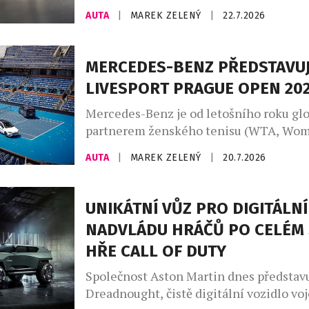
poctu třem generacím tohoto slavného 
AUTA
|
MAREK ZELENÝ
|
22.7.2026
automobilu, vytvořenou zakázkovým od
Aston Martin. Designéři a umělečtí řem
divize zakázkových úprav Q by Aston M
MERCEDES-BENZ PŘEDSTAVUJ
uplatňují své bezkonkurenční zkušenost
LIVESPORT PRAGUE OPEN 20
vozů na míru a speciálních modelů a ne
ukázkou je […]
Mercedes-Benz je od letošního roku gl
partnerem ženského tenisu (WTA, Wom
Association) a aktivně se zapojuje do tu
AUTA
|
MAREK ZELENÝ
|
20.7.2026
kategorie WTA 1000, 500 a 250. Nejrozs
program uvedení zcela nových modelů v
značky Mercedes-Benz pokračuje také 
UNIKÁTNÍ VŮZ PRO DIGITÁLNÍ
republice. Tenisový turnaj WTA Livespo
NADVLÁDU HRÁČŮ PO CELÉM 
Open 2026 je místem pro národní prem
HŘE CALL OF DUTY
Mercedes-Benz VLE. Mercedes-Benz […
Společnost Aston Martin dnes představ
Dreadnought, čistě digitální vozidlo vo