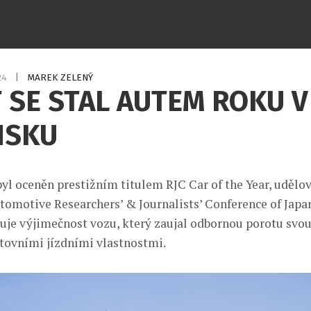
024
|
MAREK ZELENÝ
 SE STAL AUTEM ROKU V
NSKU
byl oceněn prestižním titulem RJC Car of the Year, uděl
tomotive Researchers’ & Journalists’ Conference of Japan
uje výjimečnost vozu, který zaujal odbornou porotu svou
rtovními jízdními vlastnostmi.