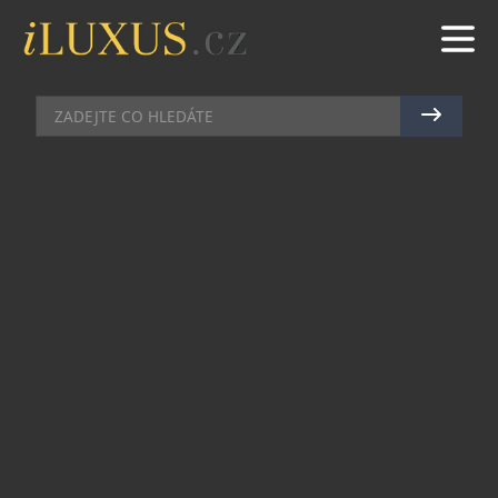
AUKCE
|
25.11.2024
|
MAREK ZELENÝ
FREYA – SYMBOL BEZPEČNÉ
CESTY ŽIVOTEM
Letos proběhne již 22. ročník charitativní aukce
panenek navržených či vyrobených známými
osobnostmi pro organizaci UNICEF. Vlastní
panenkou, vytvořenou designérkou Lindou
Procházkou a doprovázenou panenčinou
patronkou, herečkou a vyslankyní dobré vůle
UNICEF Jitkou Čvančarovou, přispěje i společnost
Volvo Car Czech Republic. Můžete si na ni
přihazovat až do 3. prosince, kdy proběhne