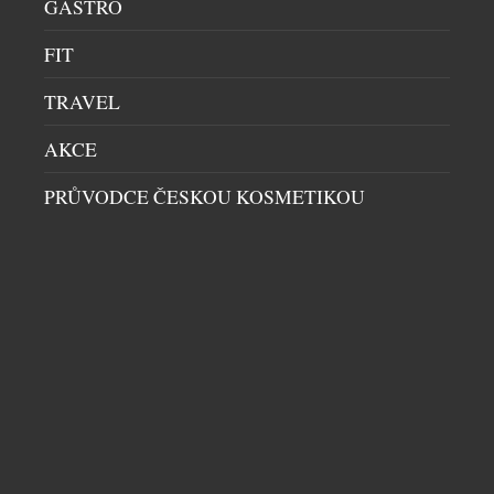
GASTRO
FIT
TRAVEL
AKCE
MOTOCYKL FERDINANDA HABSBURGA
PRŮVODCE ČESKOU KOSMETIKOU
POMŮŽE NASYTIT DĚTI. DO DRAŽBY MÍŘÍ
UNIKÁTNÍ BMW R 80
AUKCE
|
18.6.2026
Ne každá aukce nabízí příležitost získat výjimečný
sběratelský stroj a zároveň změnit životy tisíců dětí.
Právě takový příběh stojí za charitativní dražbou
motocyklu rakouského závodníka Ferdinanda
Habsburga-Lotrinského, vítěze slavného závodu 24
hodin Le Mans z roku 2021. Výtěžek z aukce
poputuje organizaci Mary’s Meals, která zajišťuje
školní stravování dětem v nejchudších regionech