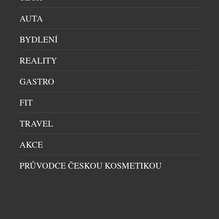
AUTA
BYDLENÍ
REALITY
GASTRO
FIT
TRAVEL
AUKCE TENISEK „AIR FORCE 1“ BY VIRGIL
ABLOH
AKCE
AUKCE
|
20.1.2022
PRŮVODCE ČESKOU KOSMETIKOU
Louis Vuitton, Nike a Sotheby’s připravují
charitativní aukci tenisek Louis Vuitton and Nike
“Air Force 1” by Virgil Abloh při příležitosti
spuštění prodeje kolekce Virgila Abloha pro sezónu