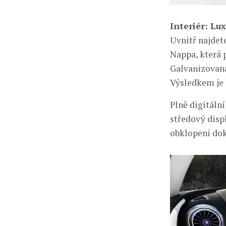
Interiér: Lux
Uvnitř najdete
Nappa, která p
Galvanizovaná
Výsledkem je 
Plně digitáln
středový disp
obklopeni dok