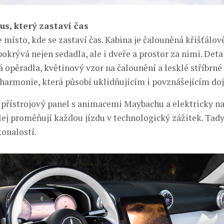
us, který zastaví čas
 místo, kde se zastaví čas. Kabina je čalouněná křišťálov
okrývá nejen sedadla, ale i dveře a prostor za nimi. Deta
 opěradla, květinový vzor na čalounění a lesklé stříbrné 
harmonie, která působí uklidňujícím i povznášejícím d
í přístrojový panel s animacemi Maybachu a elektricky na
lej proměňují každou jízdu v technologický zážitek. Tady
onalostí.