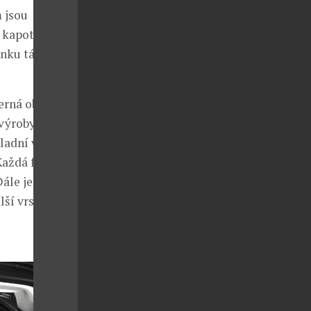
 jsou
 kapota
nku táhnoucí
černá obsidian
výroby je
ladní vrstvu,
aždá fáze je
ále je kapota
lší vrstva