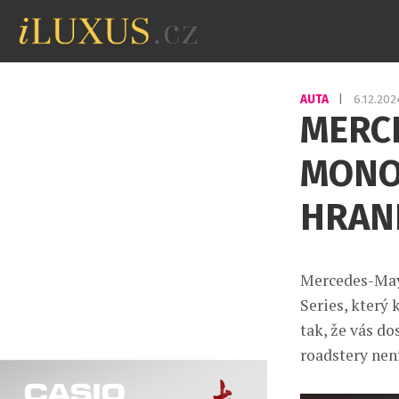
AUTA
|
6.12.20
MERC
MONO
HRAN
Mercedes-May
Series, který
tak, že vás do
roadstery nen