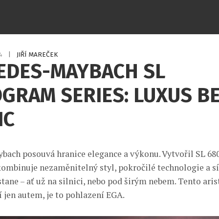
24
|
JIŘÍ MAREČEK
EDES-MAYBACH SL
GRAM SERIES: LUXUS B
IC
bach posouvá hranice elegance a výkonu. Vytvořil SL 
 kombinuje nezaměnitelný styl, pokročilé technologie a s
stane – ať už na silnici, nebo pod širým nebem. Tento ari
í jen autem, je to pohlazení EGA.