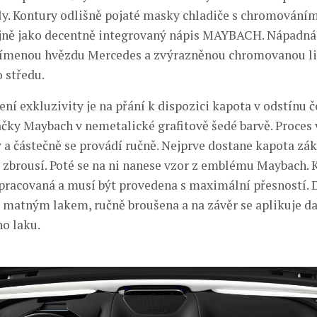
y. Kontury odlišně pojaté masky chladiče s chromováním
ejně jako decentně integrovaný nápis MAYBACH. Nápadná
římenou hvězdu Mercedes a zvýrazněnou chromovanou li
o středu.
ení exkluzivity je na přání k dispozici kapota v odstínu 
čky Maybach v nemetalické grafitově šedé barvě. Proces 
 a částečně se provádí ručně. Nejprve dostane kapota zák
ě zbrousí. Poté se na ni nanese vzor z emblému Maybach. K
pracovaná a musí být provedena s maximální přesností. D
 matným lakem, ručně broušena a na závěr se aplikuje da
o laku.