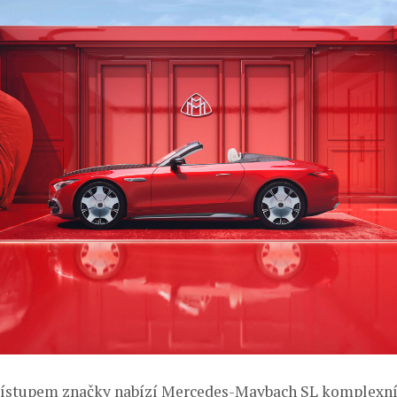
řístupem značky nabízí Mercedes-Maybach SL komplexní