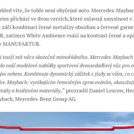
ohled víte, že tohle není obyčejné auto. Mercedes-Mayba
es přichází ve dvou verzích, které oslavují smyslnost v 
září kombinací černé metalízy obsidian a červené garne
zatímco White Ambience vsází na kontrast černé a opá
te MANUFAKTUR.
ci touží mít něco skutečně mimořádného. Mercedes-Maybac
 do naší modelové nabídky sportovní dvousedadlový vůz pro 
rým nebem. Kombinuje dynamický zážitek z jízdy se vším, co c
es-Maybach: vynikajícím řemeslným zpracováním, okouzluj
taily a kvalitními materiály
, “ prozradil Daniel Lescow, He
bach, Mercedes-Benz Group AG.