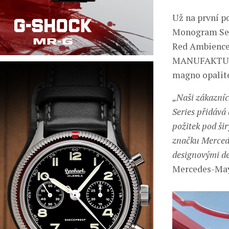
Už na první p
Monogram Seri
Red Ambience 
MANUFAKTUR, 
magno opali
„Naši zákazní
Series přidává
požitek pod ši
značku Merced
designovými de
Mercedes-May