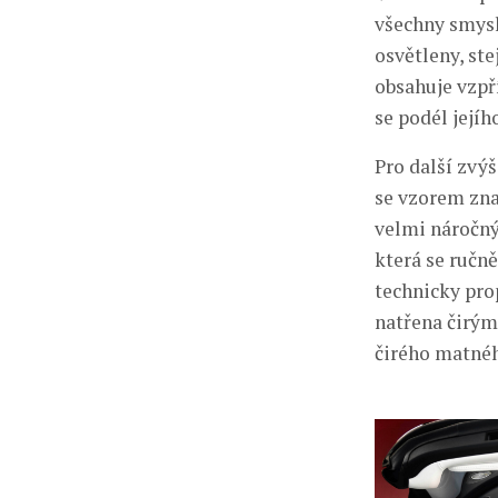
všechny smysl
osvětleny, st
obsahuje vzp
se podél jejíh
Pro další zvýš
se vzorem zna
velmi náročný
která se ručn
technicky pro
natřena čirým
čirého matnéh