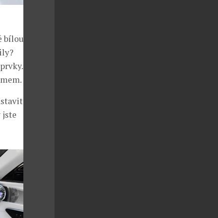
ě bílou kůží
ily?
prvky.
ojmem.
stavitelný
 jste