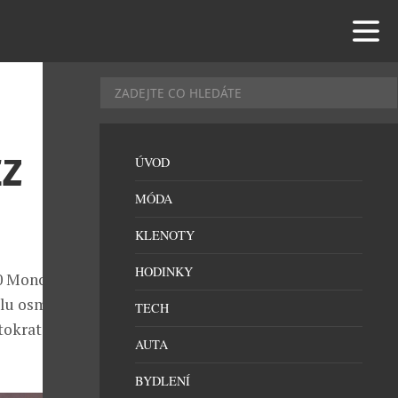
EZ
ÚVOD
MÓDA
KLENOTY
HODINKY
680 Monogram
ílu osmiválce
TECH
stokrat mezi
AUTA
BYDLENÍ