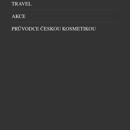
TRAVEL
LIDÉ NECHTĚJÍ FOTIT OBČANKU. REGISTRACE
AKCE
PŘES BANK ID FUNGUJE VÝRAZNĚ LÉPE NEŽ
KLASICKÉ OVĚŘENÍ
PRŮVODCE ČESKOU KOSMETIKOU
HIGH SOCIETY
|
21.7.2026
Registrace do digitálních služeb bývá otázkou
několika minut. Přesto právě v posledních krocích
firmy často přicházejí o část zákazníků. Nutnost
fotit občanský průkaz, pořizovat selfie nebo
opakovaně vyplňovat informace může během
registrace vytvářet zbytečné překážky, kvůli kterým
někteří zákazníci proces registrace nedokončí.
Společnost Twisto proto do registračního procesu
zapojila Bank iD, tedy ověření uživatelů pomocí […]