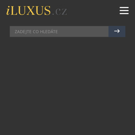
HIGH SOCIETY
|
19.12.2024
|
MAREK ZELENÝ
ČESKÉ PODNIKATELKY TÁHNOU
EKONOMIKU. SOUTĚŽ OCP ZNÁ
SVÉ VÍTĚZKY
V soutěži Ocenění Českých Podnikatelek (OCP)
byly vyhlášeny vítězky – ženy, kterým se daří
rozvíjet své firmy i v době, která přináší mnoho
výzev. Porotci a odborný garant soutěže ocenili
majitelky prosperujících českých podniků v
celkem osmi kategoriích.