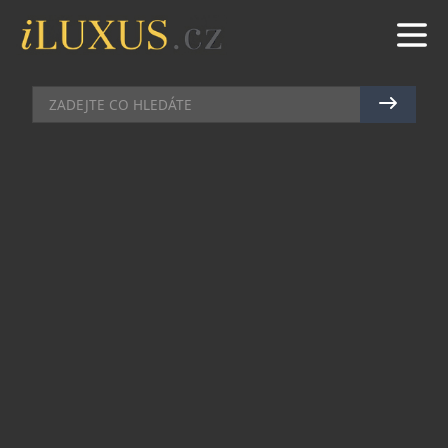
DOMÁCÍ BAR
|
2.1.2025
|
MAREK ZELENÝ
DOPŘEJTE SI THE PEARL OF
MAURITIUS V LIMITOVANÉ EDICI
Oblíbený mauricijský rum přichází v jedinečné
limitované edici. The Pearl of Mauritius,
limitovaná edice ročník 2009, dorazila na český
trh. K dispozici bude v omezeném množství, takže
neváhejte a objevte rafinované aroma a chuť
pocházející z exotického Mauricia co nejdřív.