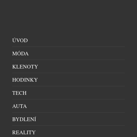
nabídnout úplně nový zážitek, pokud se servírují s
kostkami ledu. Právě tehdy se naplno rozvine jejich
jemná sladkost, jiskřivá svěžest i […]
ÚVOD
MÓDA
KLENOTY
HODINKY
TECH
ABSOLUT TABASCO KONEČNĚ V ČESKÉ
AUTA
REPUBLICE
BYDLENÍ
DOMÁCÍ BAR
|
30.6.2026
Nová definice barového zážitku, která spojuje
REALITY