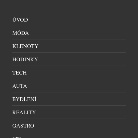
SOUVISEJÍCÍ ČLÁNKY
ÚVOD
MÓDA
KLENOTY
HODINKY
TECH
AUTA
BYDLENÍ
ČESKÝ PODNIKATEL RICHARD SINGER
REALITY
POMÁHÁ PŘENÉST BHÚTÁNSKÝ KONCEPT
HRUBÉHO NÁRODNÍHO ŠTĚSTÍ DO SVĚTA
GASTRO
BYZNYSU