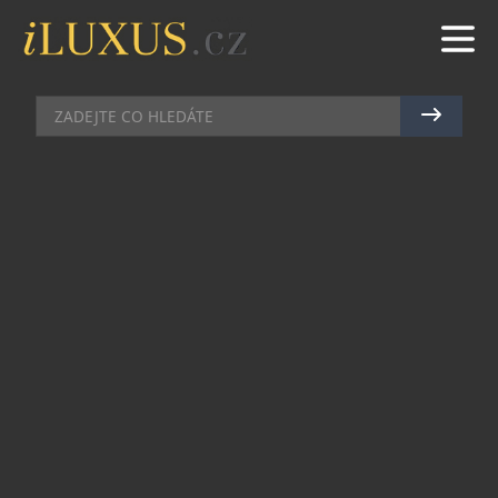
HIGH SOCIETY
|
6.1.2025
|
JIŘÍ MAREČEK
BRAINMARKET: POSÍLENÍM
MOZKU K ÚSPĚŠNÉMU BYZNYSU
Šéf úspěšné domácí společnosti BrainMarket Jiří
Votava je skutečně renesanční osobností. S
podnikáním začal brzy, ještě při stuidiích
informatiky a vyzkoušel si rozmanité oblasti
byznysu. Ten největší obchodní úspěch mu však
přinesl až vstup na trh s nootropiky, tedy doplňky
stravy, které posilují paměť i schopnost
soustředění.
Zabýváte se vývojem a prodejem nootropik,