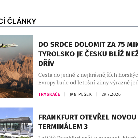
CÍ ČLÁNKY
DO SRDCE DOLOMIT ZA 75 MIN
TYROLSKO JE ČESKU BLÍŽ NE
DŘÍV
Cesta do jedné z nejkrásnějších horskýc
Evropy bude od letošní zimy výrazně je
9. prosince začne mezi Prahou a Bolza
TRYSKÁČE
|
JAN PEŠEK
|
29.7.2026
metropolí Jižního Tyrolska, létat přímá
společnosti SkyAlps. Let v pohodlném 
do něhož se vejde 48 pasažérů, potrvá 
FRANKFURT OTEVŘEL NOVOU 
minut, takže místo mnohahodinové ces
TERMINÁLEM 3
návštěvníci ocitnou v srdci […]
Letiště Frankfurt zažilo moment, který