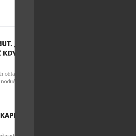
UT. JIŽNÍ
Ž KDY
h oblastí
dnodušší. Od
nem,
 linka
Dash 8-Q400,
pouhých 75
KAPITOLU
ty autem se
 přesahuje