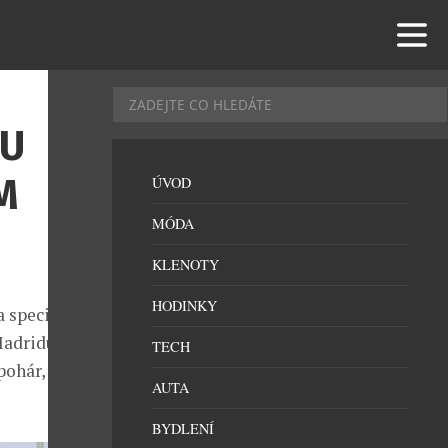
OU
M
ÚVOD
MÓDA
KLENOTY
HODINKY
a speciální
Madridu a
TECH
pohár, který
AUTA
BYDLENÍ