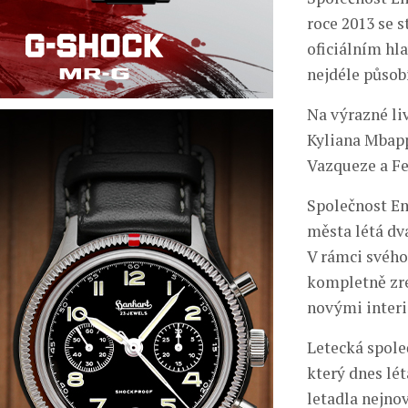
roce 2013 se 
oficiálním hl
nejdéle působ
Na výrazné liv
Kyliana Mbapp
Vazqueze a Fe
Společnost Em
města létá dva
V rámci svéh
kompletně zre
novými inter
Letecká společ
který dnes lé
letadla nejno