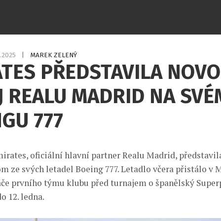
1.2025
|
MAREK ZELENÝ
ATES PŘEDSTAVILA NOV
J REALU MADRID NA SVÉ
GU 777
rates, oficiální hlavní partner Realu Madrid, představil
om ze svých letadel Boeing 777. Letadlo včera přistálo v 
áče prvního týmu klubu před turnajem o španělský Super
do 12. ledna.