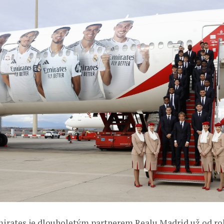
irates je dlouholetým partnerem Realu Madrid už od rok