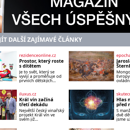
JÍT DALŠÍ ZAJÍMAVÉ ČLÁNKY
rezidenceonline.cz
epocha
Prostor, který roste
Jarosl
s dítětem
Štern
Neexis
Je to svět, který se
Mongol
šlecht
vyvíjí a proměňuje od
Evropy 
Morav
prvních dětských
ovládno
krůčků až po
naštěst
Mong
dospívání. Správně
samotn
navržený pokoj
Evropy 
iluxus.cz
skutec
podporuje bezpečí,
malé, a
Král vín začíná
Hlas 
kreativitu, soustředění
královs
třetí dekádu
před 
i odpočinek a reaguje
dokáže
Největší český vinařský
S man
na každou etapu
hordy z
projekt Král vín ve
dvě dě
života a specifické
nedoká
svém již
jsme u
potřeby dítěte. Pro
asijský
jednadvacátém
Mohla 
nejmenší je klíčová
nedoká
ročníku představil
normál
jednoduchost,
dokáže