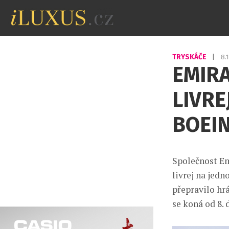
TRYSKÁČE
|
8.
EMIR
LIVRE
BOEIN
Společnost Emi
livrej na jedn
přepravilo hr
se koná od 8. 