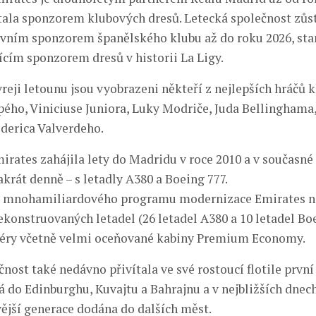
stala sponzorem klubových dresů. Letecká společnost zůs
avním sponzorem španělského klubu až do roku 2026, sta
ícím sponzorem dresů v historii La Ligy.
reji letounu jsou vyobrazeni někteří z nejlepších hráčů k
ého, Viniciuse Juniora, Luky Modriče, Juda Bellinghama
derica Valverdeho.
irates zahájila lety do Madridu v roce 2010 a v současné
krát denně – s letadly A380 a Boeing 777.
o mnohamiliardového programu modernizace Emirates na
konstruovaných letadel (26 letadel A380 a 10 letadel Boe
iéry včetně velmi oceňované kabiny Premium Economy.
nost také nedávno přivítala ve své rostoucí flotile první
tá do Edinburghu, Kuvajtu a Bahrajnu a v nejbližších dnec
vější generace dodána do dalších měst.