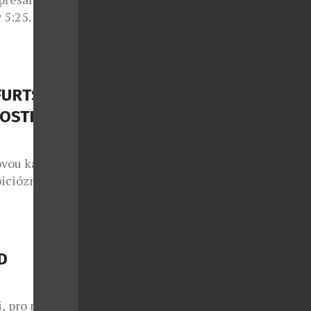
 5:25
společnosti
 první stroj,
erminálu 3.
Ve skutečnosti
FURTSKÉM
lení let
OSTI
ovou kapitolu
bicióznějších
e oficiálně
jícím zcela
apacity.
000 m² byl
D
í pojme až 25
i, pro mě