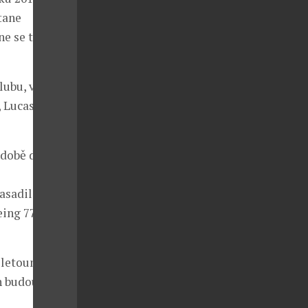
tane
ne se tak
lubu, včetně
, Lucase
 době do
sadila 36
ing 777) s
 letoun A350,
h budou