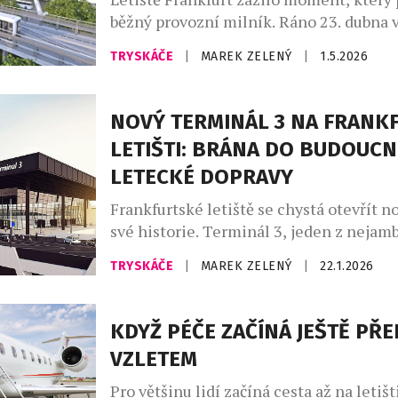
běžný provozní milník. Ráno 23. dubna v
dosedlo na ranvej letadlo letu CZ8021 
TRYSKÁČE
|
MAREK ZELENÝ
|
1.5.2026
China Southern Airlines ze Shenyangu –
který oficiálně zahájil provoz nového T
Na první pohled jde o rutinní přistání. 
NOVÝ TERMINÁL 3 NA FRANK
však tento okamžik symbolizuje vyvrcho
LETIŠTI: BRÁNA DO BUDOUCN
plánování, investic a koordinace […]
LETECKÉ DOPRAVY
Frankfurtské letiště se chystá otevřít n
své historie. Terminál 3, jeden z nejam
infrastrukturních projektů v Evropě, bud
TRYSKÁČE
|
MAREK ZELENÝ
|
22.1.2026
otevřen 22. dubna 2026 a nabídne cestu
nový standard komfortu, technologií a k
Rozsáhlý terminál o celkové ploše 403 
KDYŽ PÉČE ZAČÍNÁ JEŠTĚ PŘE
budován celých deset let a po dokončen
VZLETEM
milionů cestujících […]
Pro většinu lidí začíná cesta až na letišt