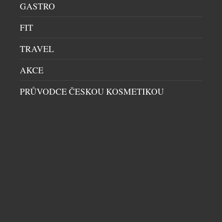
se opět stará německá značka Union Glashütte. S
GASTRO
modelem Belisar Chronograph Limited Edition
Silvretta Classic 2026 se ohlíží za zlatou érou rallye
FIT
sportu v 80. letech 20. století. Chronograf,
TRAVEL
inspirovaný kultovním rallye vozem té doby,
zachycuje jeho nápadnou estetiku a nezaměnitelnou
AKCE
přítomnost. […]
PRŮVODCE ČESKOU KOSMETIKOU
KDYŽ 525 VÍTĚZSTVÍ NESTAČÍ
CHRONOGRAFY
|
1.7.2026
Někteří lidé vyhrají jeden závod a celý život o tom