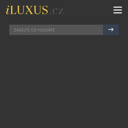
CHRONOGRAFY
|
8.1.2025
|
JAN PEŠEK
ZENITH DEFFY EXTREME JUNGLE
PRO NEVŠEDNÍ
DOBRODRUŽSTVÍ
DEFY Extreme Jungle je třetí a poslední verzí ze
série „extrémních“ chronografů značky Zenith,
které měří čas s přesností na setiny sekundy. Po
edicích Desert a Glacier přichází poslední
varianta nazvaná Jungle – a jak název napovídá,
čerpá z nezkrotné energie a krásy džungle.