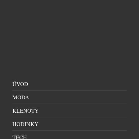
Co se stane, když se francouzská preciznost potká s
nespoutanou energií Barbadosu? Vznikne Citadelle
Bajan – limitovaná edice ginu, která dokazuje, že i
francouzská elegance si umí zout boty a tančit bosá
v písku. Spojuje v sobě umění značky Citadelle s
duší ostrova, kde se zrodil rum. Výsledkem je jedna
z nejzajímavějších novinek letošního roku. […]
ÚVOD
MÓDA
KLENOTY
HODINKY
TECH