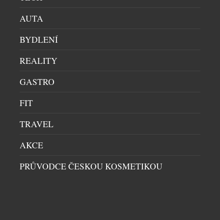
AUTA
BYDLENÍ
LETNÍ BUBLINKY: OSVĚŽENÍ, KTERÉ PATŘÍ NA
REALITY
LED
GASTRO
DOMÁCÍ BAR
|
30.6.2026
Léto propuklo v celé své síle a ním přichází chuť na
FIT
něco víc než jen na obyčejný vychlazený nápoj.
Champagne Riviera Demi Sec a Anna de Codorníu
TRAVEL
Ice Edition ukazují, že šumivá vína mohou
AKCE
nabídnout úplně nový zážitek, pokud se servírují s
kostkami ledu. Právě tehdy se naplno rozvine jejich
PRŮVODCE ČESKOU KOSMETIKOU
jemná sladkost, jiskřivá svěžest i […]