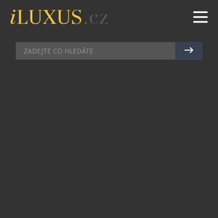
ZAHRANIČNÍ REALITY
|
2.3.2025
|
MAREK ZELENÝ
MOHAMMED BIN SALMÁN
BUDUJE LUXUSNÍ PALÁC V
PROJEKTU NEOM
Korunní princ Mohammed bin Salmán nejen
formuje budoucnost Saúdské Arábie, ale také si v
ní buduje své místo. Nejnovější satelitní snímky
potvrzují, že výstavba jeho velkolepého paláce v
rámci futuristického projektu Neom je již v plném
proudu. Tento palác, situovaný na pobřeží
Rudého moře v severovýchodní části země, má
být jedním z nejimpozantnějších sídel regionu.